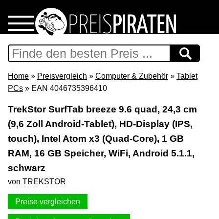
Home
Download
Home
»
Preisvergleich
»
Computer & Zubehör
»
Tablet
PCs
» EAN 4046735396410
Preispiraten auf Facebook
TrekStor SurfTab breeze 9.6 quad, 24,3 cm
(9,6 Zoll Android-Tablet), HD-Display (IPS,
Support & Newsletter
touch), Intel Atom x3 (Quad-Core), 1 GB
Presse
RAM, 16 GB Speicher, WiFi, Android 5.1.1,
schwarz
Datenschutz
von TREKSTOR
Preise vergleichen
Impressum