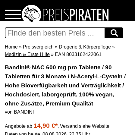
Home
Download
Home
»
Preisvergleich
»
Drogerie & Körperpflege
»
Medizin & Erste Hilfe
» EAN 8033162422061
Preispiraten auf Facebook
Bandini® NAC 600 mg pro Tablette / 90
Tabletten für 3 Monate / N-Acetyl-L-Cystein /
Support & Newsletter
Hohe Bioverfügbarkeit und Verträglichkeit /
Presse
Hochdosiert, laborgeprüft, 100% vegan,
ohne Zusätze, Premium Qualität
Datenschutz
von BANDINI
14,90 €*
Impressum
Angebote ab
,
Versand siehe Website
Daten von heute, 08.08.2026, 22:35 Uhr