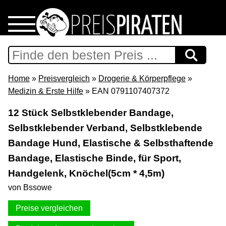
Home
Download
Home
»
Preisvergleich
»
Drogerie & Körperpflege
»
Medizin & Erste Hilfe
» EAN 0791107407372
Preispiraten auf Facebook
12 Stück Selbstklebender Bandage,
Selbstklebender Verband, Selbstklebende
Support & Newsletter
Bandage Hund, Elastische & Selbsthaftende
Presse
Bandage, Elastische Binde, für Sport,
Handgelenk, Knöchel(5cm * 4,5m)
Datenschutz
von Bssowe
Preise vergleichen
Impressum