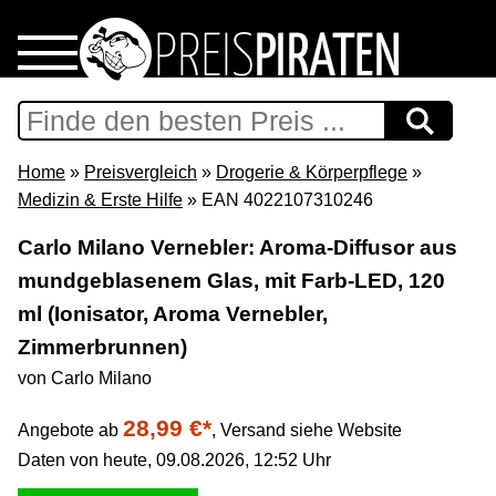
Home
Download
Home
»
Preisvergleich
»
Drogerie & Körperpflege
»
Medizin & Erste Hilfe
» EAN 4022107310246
Preispiraten auf Facebook
Carlo Milano Vernebler: Aroma-Diffusor aus
mundgeblasenem Glas, mit Farb-LED, 120
Support & Newsletter
ml (Ionisator, Aroma Vernebler,
Presse
Zimmerbrunnen)
von Carlo Milano
Datenschutz
28,99 €*
Angebote ab
,
Versand siehe Website
Daten von heute, 09.08.2026, 12:52 Uhr
Impressum