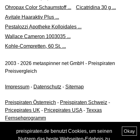
Ohropax Color Schaumstoff ...
Cicatridina 30 g ...
Avitale Haaraktiv Plus ...
Pestalozzi Apotheke Kolloidales ...
Wallace Cameron 1003035 ...
Kohle-Compretten, 60 St. ...
2003 - 2026 metaspinner net GmbH - Preispiraten
Preisvergleich
Impressum
-
Datenschutz
-
Sitemap
Preispiraten Österreich
-
Preispiraten Schweiz
-
Pricepirates UK
-
Pricepirates USA
-
Texxas
Fernsehprogramm
preispiraten.de benutzt Cookies, um seinen
Okay
Nutzern das beste Webseiten-Erlebnis zu