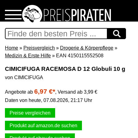
Home
Download
Home
»
Preisvergleich
»
Drogerie & Körperpflege
»
Medizin & Erste Hilfe
» EAN 4150115552508
Preispiraten auf Facebook
CIMICIFUGA RACEMOSA D 12 Globuli 10 g
von CIMICIFUGA
Support & Newsletter
6,97 €*
Angebote ab
,
Versand ab 3,99 €
Presse
Daten von heute, 07.08.2026, 21:17 Uhr
Datenschutz
Preise vergleichen
Produkt auf amazon.de suchen
Impressum