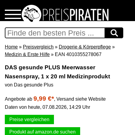
Home
Download
Home
»
Preisvergleich
»
Drogerie & Körperpflege
»
Medizin & Erste Hilfe
» EAN 4010355278067
Preispiraten auf Facebook
DAS gesunde PLUS Meerwasser
Nasenspray, 1 x 20 ml Medizinprodukt
Support & Newsletter
von Das gesunde Plus
Presse
9,99 €*
Angebote ab
,
Versand siehe Website
Daten von heute, 07.08.2026, 14:29 Uhr
Datenschutz
Preise vergleichen
Impressum
Produkt auf amazon.de suchen