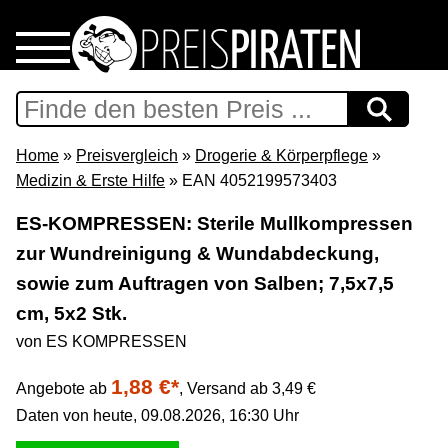
Home
Download
Home
»
Preisvergleich
»
Drogerie & Körperpflege
»
Medizin & Erste Hilfe
» EAN 4052199573403
Preispiraten auf Facebook
ES-KOMPRESSEN: Sterile Mullkompressen
zur Wundreinigung & Wundabdeckung,
Support & Newsletter
sowie zum Auftragen von Salben; 7,5x7,5
Presse
cm, 5x2 Stk.
von ES KOMPRESSEN
Datenschutz
1,88 €*
Angebote ab
,
Versand ab 3,49 €
Daten von heute, 09.08.2026, 16:30 Uhr
Impressum