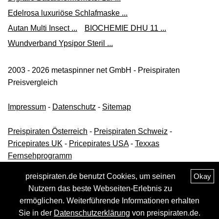
medikamente-per-klick.de
Edelrosa luxuriöse Schlafmaske ...
Autan Multi Insect ...
BIOCHEMIE DHU 11 ...
Zum Shop
(Werbung, bezahlter Link)
Wundverband Ypsipor Steril ...
Es-Kompressen steril 7,5x7,5 cm 8fach 17fädig 5X2 St
2003 - 2026 metaspinner net GmbH - Preispiraten
2,58 €*
Preisvergleich
Versand ab 3,90 €
Impressum
-
Datenschutz
-
Sitemap
Beraterapotheke
Preispiraten Österreich
-
Preispiraten Schweiz
-
Zum Shop
Pricepirates UK
-
Pricepirates USA
-
Texxas
(Werbung, bezahlter Link)
Fernsehprogramm
ES Kompressen steril 7,5 x 7,5 cm 8fach 17fädig
preispiraten.de benutzt Cookies, um seinen
Okay
2,99 €*
Nutzern das beste Webseiten-Erlebnis zu
Versand ab 3,49 €
ermöglichen. Weiterführende Informationen erhalten
Sie in der
Datenschutzerklärung
von preispiraten.de.
volksversand.de