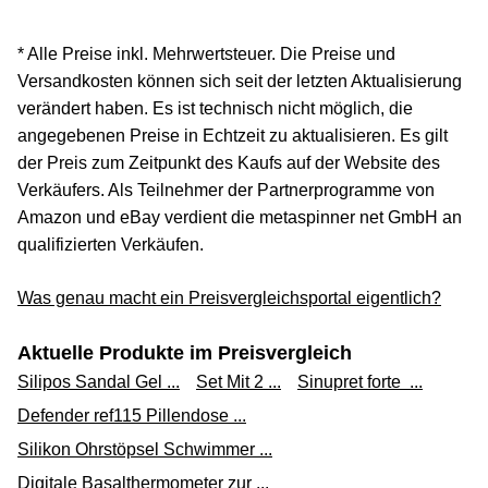
medpex.de
* Alle Preise inkl. Mehrwertsteuer. Die Preise und
Zum Shop
Versandkosten können sich seit der letzten Aktualisierung
(Werbung, bezahlter Link)
verändert haben. Es ist technisch nicht möglich, die
angegebenen Preise in Echtzeit zu aktualisieren. Es gilt
ES-Kompressen steril 7,5x7,5 cm 8fach 17f dig
der Preis zum Zeitpunkt des Kaufs auf der Website des
2,77 €*
Verkäufers. Als Teilnehmer der Partnerprogramme von
Amazon und eBay verdient die metaspinner net GmbH an
Versand ab 2,90 €
qualifizierten Verkäufen.
healthii
Was genau macht ein Preisvergleichsportal eigentlich?
Zum Shop
(Werbung, bezahlter Link)
Aktuelle Produkte im Preisvergleich
ES-KOMPRESSEN steril 7,5x7,5 cm 8fach 17fädig 5X2
Silipos Sandal Gel ...
Set Mit 2 ...
Sinupret forte ...
St
Defender ref115 Pillendose ...
2,02 €*
Silikon Ohrstöpsel Schwimmer ...
Versand ab 3,95 €
Digitale Basalthermometer zur ...