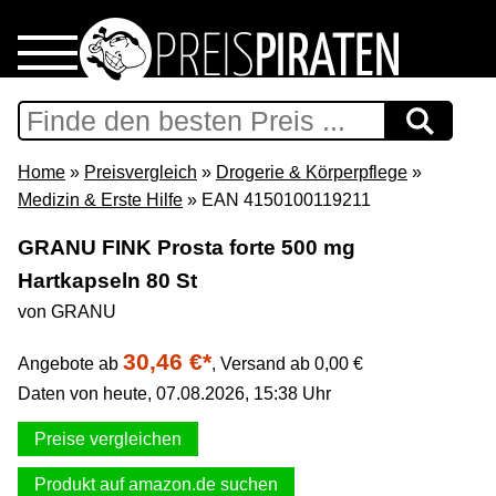
Home
Download
Home
»
Preisvergleich
»
Drogerie & Körperpflege
»
Medizin & Erste Hilfe
» EAN 4150100119211
Preispiraten auf Facebook
GRANU FINK Prosta forte 500 mg
Hartkapseln 80 St
Support & Newsletter
von GRANU
Presse
30,46 €*
Angebote ab
,
Versand ab 0,00 €
Daten von heute, 07.08.2026, 15:38 Uhr
Datenschutz
Preise vergleichen
Impressum
Produkt auf amazon.de suchen