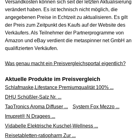
Versandkosten können sich seit der letzten Aktualisierung
verändert haben. Es ist technisch nicht möglich, die
GRANU FINK PROSTA FORTE 500 mg
angegebenen Preise in Echtzeit zu aktualisieren. Es gilt
32,59 €*
der Preis zum Zeitpunkt des Kaufs auf der Website des
Verkäufers. Als Teilnehmer der Partnerprogramme von
Versand ab 0,00 €
Amazon und eBay verdient die metaspinner net GmbH an
Versandapo
qualifizierten Verkäufen.
Zum Shop
Was genau macht ein Preisvergleichsportal eigentlich?
(Werbung, bezahlter Link)
Aktuelle Produkte im Preisvergleich
Granu Fink Prosta forte 500 mg Hartkapseln 80 St
Schlafmaske,Lifestance Premiumqualität 100% ...
33,57 €*
DHU Schüßler-Salz Nr. ...
Versand ab 0,00 €
TaoTronics Aroma Diffuser ...
System Fox Mezzo ...
shop-apotheke.com
Imupret® N Dragees ...
Zum Shop
Vidabelle Elektrische Kuschel-Wellness ...
(Werbung, bezahlter Link)
Reisetabletten-ratiopharm Zur ...