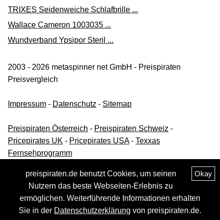
GRANU FINK PROSTA FORTE 500 mg
TRIXES Seidenweiche Schlafbrille ...
34,17 €*
Wallace Cameron 1003035 ...
Versand ab 0,00 €
Wundverband Ypsipor Steril ...
deutscheinternetapotheke.de
2003 - 2026 metaspinner net GmbH - Preispiraten
Zum Shop
Preisvergleich
(Werbung, bezahlter Link)
Impressum
-
Datenschutz
-
Sitemap
GRANU FINK Prosta forte 500 mg Hartkapseln 80 St
34,69 €*
Preispiraten Österreich
-
Preispiraten Schweiz
-
Pricepirates UK
-
Pricepirates USA
-
Texxas
Versand ab 0,00 €
Fernsehprogramm
Apotal
preispiraten.de benutzt Cookies, um seinen
Okay
Zum Shop
Nutzern das beste Webseiten-Erlebnis zu
(Werbung, bezahlter Link)
ermöglichen. Weiterführende Informationen erhalten
Sie in der
Datenschutzerklärung
von preispiraten.de.
GRANU FINK Prosta forte 500 mg Hartkapseln 80 St