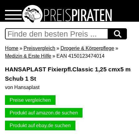
Home
Download
Home
»
Preisvergleich
»
Drogerie & Körperpflege
»
Medizin & Erste Hilfe
» EAN 4150123474014
Preispiraten auf Facebook
HANSAPLAST Fixierpfl.Classic 1,25 cmx5 m
Schub 1 St
Support & Newsletter
von Hansaplast
Presse
Preise vergleichen
Datenschutz
Produkt auf amazon.de suchen
Produkt auf ebay.de suchen
Impressum