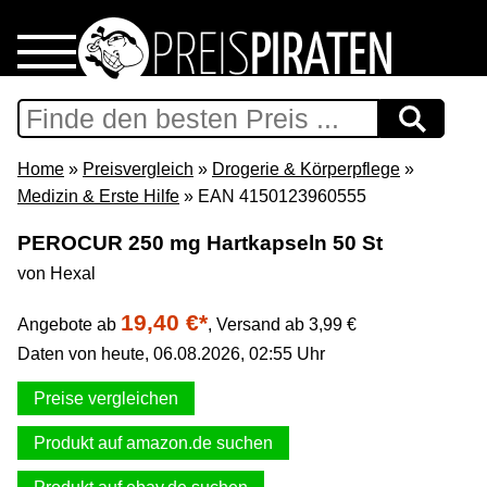
Home
Download
Home
»
Preisvergleich
»
Drogerie & Körperpflege
»
Medizin & Erste Hilfe
» EAN 4150123960555
Preispiraten auf Facebook
PEROCUR 250 mg Hartkapseln 50 St
von Hexal
Support & Newsletter
19,40 €*
Angebote ab
,
Versand ab 3,99 €
Presse
Daten von heute, 06.08.2026, 02:55 Uhr
Datenschutz
Preise vergleichen
Produkt auf amazon.de suchen
Impressum