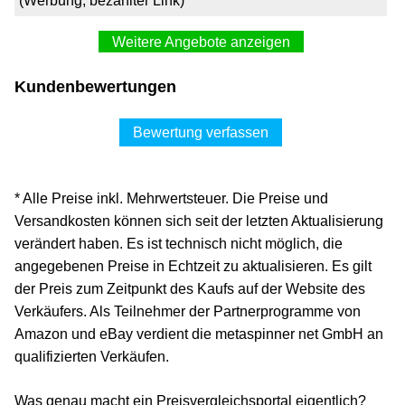
(Werbung, bezahlter Link)
Weitere Angebote anzeigen
Perocur 250 mg Hartkapseln 50 St
Kundenbewertungen
22,69 €*
Versand ab 0,00 €
Bewertung verfassen
Shop Apotheke DE
Zum Shop
* Alle Preise inkl. Mehrwertsteuer. Die Preise und
(Werbung, bezahlter Link)
Versandkosten können sich seit der letzten Aktualisierung
verändert haben. Es ist technisch nicht möglich, die
Perocur 250 mg 50 St
angegebenen Preise in Echtzeit zu aktualisieren. Es gilt
19,44 €*
der Preis zum Zeitpunkt des Kaufs auf der Website des
Verkäufers. Als Teilnehmer der Partnerprogramme von
Versand ab 3,49 €
Amazon und eBay verdient die metaspinner net GmbH an
medpex.de
qualifizierten Verkäufen.
Zum Shop
Was genau macht ein Preisvergleichsportal eigentlich?
(Werbung, bezahlter Link)