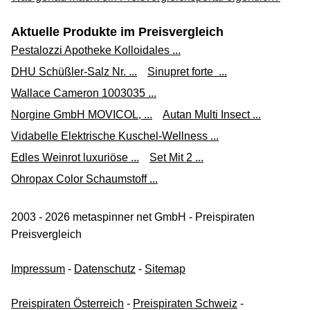
Aktuelle Produkte im Preisvergleich
Augenkompressen 5,8x7 cm steril 10 St
Pestalozzi Apotheke Kolloidales ...
7,49 €*
DHU Schüßler-Salz Nr. ...
Sinupret forte ...
Versand ab 3,90 €
Wallace Cameron 1003035 ...
Beraterapotheke
Norgine GmbH MOVICOL, ...
Autan Multi Insect ...
Zum Shop
Vidabelle Elektrische Kuschel-Wellness ...
(Werbung, bezahlter Link)
Edles Weinrot luxuriöse ...
Set Mit 2 ...
Augenkompressen 5,8x7 cm Steril
Ohropax Color Schaumstoff ...
11,56 €*
2003 - 2026 metaspinner net GmbH - Preispiraten
Versand siehe Website
Preisvergleich
STVmedAppo über amazon.de
Impressum
-
Datenschutz
-
Sitemap
Zum Shop
(Werbung, bezahlter Link)
Preispiraten Österreich
-
Preispiraten Schweiz
-