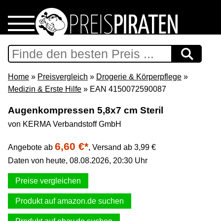
Home
Download
Home
»
Preisvergleich
»
Drogerie & Körperpflege
»
Medizin & Erste Hilfe
» EAN 4150072590087
Preispiraten auf Facebook
Augenkompressen 5,8x7 cm Steril
von KERMA Verbandstoff GmbH
Support & Newsletter
6,60 €*
Angebote ab
,
Versand ab 3,99 €
Presse
Daten von heute, 08.08.2026, 20:30 Uhr
Datenschutz
Preise vergleichen
Produkt auf amazon.de suchen
Impressum