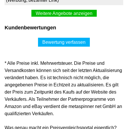
(Werbung, bezahlter Link)
Weitere Angebote anzeigen
Augenkompressen 5,8x7 cm steril
Kundenbewertungen
7,99 €*
Versand ab 2,90 €
Bewertung verfassen
healthii
Zum Shop
* Alle Preise inkl. Mehrwertsteuer. Die Preise und
(Werbung, bezahlter Link)
Versandkosten können sich seit der letzten Aktualisierung
verändert haben. Es ist technisch nicht möglich, die
Augenkompressen 5.8x7cm Steril 10 ST
angegebenen Preise in Echtzeit zu aktualisieren. Es gilt
6,81 €*
der Preis zum Zeitpunkt des Kaufs auf der Website des
Verkäufers. Als Teilnehmer der Partnerprogramme von
Versand ab 4,50 €
Amazon und eBay verdient die metaspinner net GmbH an
onfy.de
qualifizierten Verkäufen.
Zum Shop
Was genau macht ein Preisvergleichsportal eigentlich?
(Werbung, bezahlter Link)