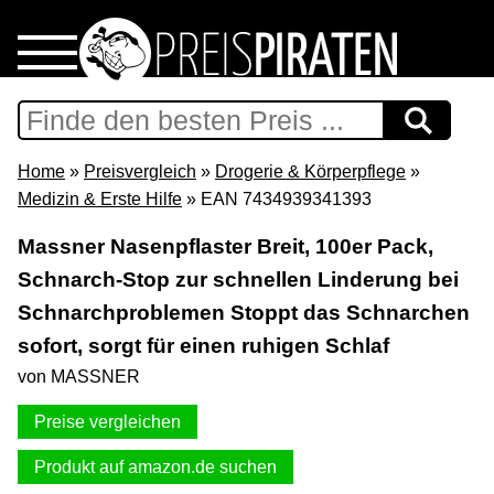
Home
Download
Home
»
Preisvergleich
»
Drogerie & Körperpflege
»
Medizin & Erste Hilfe
» EAN 7434939341393
Preispiraten auf Facebook
Massner Nasenpflaster Breit, 100er Pack,
Schnarch-Stop zur schnellen Linderung bei
Support & Newsletter
Schnarchproblemen Stoppt das Schnarchen
Presse
sofort, sorgt für einen ruhigen Schlaf
von MASSNER
Datenschutz
Preise vergleichen
Impressum
Produkt auf amazon.de suchen