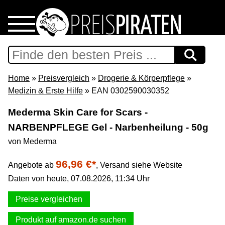
Home
Download
Home
»
Preisvergleich
»
Drogerie & Körperpflege
»
Medizin & Erste Hilfe
» EAN 0302590030352
Preispiraten auf Facebook
Mederma Skin Care for Scars -
NARBENPFLEGE Gel - Narbenheilung - 50g
Support & Newsletter
von Mederma
Presse
96,96 €*
Angebote ab
,
Versand siehe Website
Daten von heute, 07.08.2026, 11:34 Uhr
Datenschutz
Preise vergleichen
Impressum
Produkt auf amazon.de suchen