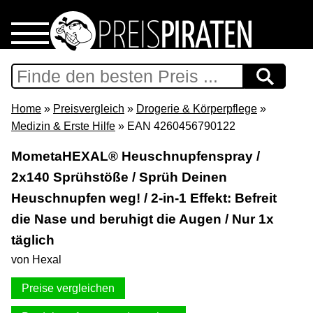
Home
Download
Home
»
Preisvergleich
»
Drogerie & Körperpflege
»
Medizin & Erste Hilfe
» EAN 4260456790122
Preispiraten auf Facebook
MometaHEXAL® Heuschnupfenspray /
2x140 Sprühstöße / Sprüh Deinen
Support & Newsletter
Heuschnupfen weg! / 2-in-1 Effekt: Befreit
Presse
die Nase und beruhigt die Augen / Nur 1x
täglich
Datenschutz
von Hexal
Preise vergleichen
Impressum