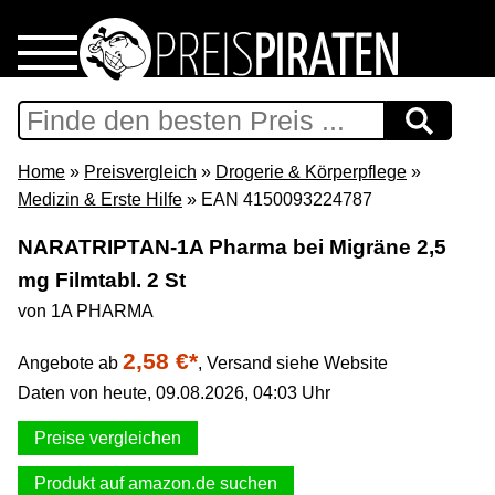
Home
Download
Home
»
Preisvergleich
»
Drogerie & Körperpflege
»
Medizin & Erste Hilfe
» EAN 4150093224787
Preispiraten auf Facebook
NARATRIPTAN-1A Pharma bei Migräne 2,5
mg Filmtabl. 2 St
Support & Newsletter
von 1A PHARMA
Presse
2,58 €*
Angebote ab
,
Versand siehe Website
Daten von heute, 09.08.2026, 04:03 Uhr
Datenschutz
Preise vergleichen
Impressum
Produkt auf amazon.de suchen