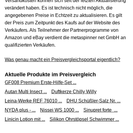
Versandkosten können sich seit der letzten Aktualisierung
(Werbung, bezahlter Link)
verändert haben. Es ist technisch nicht möglich, die
angegebenen Preise in Echtzeit zu aktualisieren. Es gilt
Naratriptan - 1 A Pharma® bei Migräne 2,5 mg
der Preis zum Zeitpunkt des Kaufs auf der Website des
Filmtabletten
Verkäufers. Als Teilnehmer der Partnerprogramme von
2,89 €*
Amazon und eBay verdient die metaspinner net GmbH an
qualifizierten Verkäufen.
Versand ab 3,99 €
apolux.de
Was genau macht ein Preisvergleichsportal eigentlich?
Zum Shop
Aktuelle Produkte im Preisvergleich
(Werbung, bezahlter Link)
GF008 Premium Erste-Hilfe-Set ...
Naratriptan-1A Pharma bei Migräne 2,5 mg Filmtabl. 2 St
Autan Multi Insect ...
Duftkerze Chilly Willy
Filmtabletten
Leina-Werke REF 76010 ...
DHU Schüßler-Salz Nr. ...
2,95 €*
NYDA plus - ...
Nissei WS 1000 ...
Sinupret forte ...
Versand ab 3,99 €
Linicin Lotion mit ...
Silikon Ohrstöpsel Schwimmer ...
Shop Apotheke DE