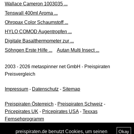
Wallace Cameron 1003035 ...
Tenswall 400ml Aroma ...
Ohropax Color Schaumstoff ...
HYLO COMOD Augentropfen ...
Digitale Basalthermometer zur ...
Söhngen Erste Hilfe ...
Autan Multi Insect ...
2003 - 2026 metaspinner net GmbH - Preispiraten
Preisvergleich
Impressum
-
Datenschutz
-
Sitemap
Preispiraten Österreich
-
Preispiraten Schweiz
-
Pricepirates UK
-
Pricepirates USA
-
Texxas
Fernsehprogramm
preispiraten.de benutzt Cookies, um seinen
Okay