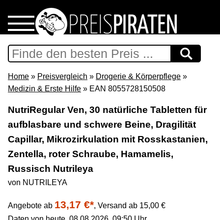
Home
Download
Home
»
Preisvergleich
»
Drogerie & Körperpflege
»
Medizin & Erste Hilfe
» EAN 8055728150508
Preispiraten auf Facebook
NutriRegular Ven, 30 natürliche Tabletten für
aufblasbare und schwere Beine, Dragilität
Support & Newsletter
Capillar, Mikrozirkulation mit Rosskastanien,
Presse
Zentella, roter Schraube, Hamamelis,
Russisch Nutrileya
Datenschutz
von NUTRILEYA
13,17 €*
Impressum
Angebote ab
,
Versand ab 15,00 €
Daten von heute, 08.08.2026, 09:50 Uhr