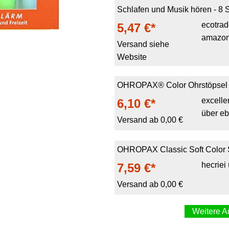
Schlafen und Musik hören - 8 
ecotra
5,47 €*
amazon
Versand siehe
Website
OHROPAX® Color Ohrstöpsel 8
excelle
6,10 €*
über eb
Versand ab 0,00 €
OHROPAX Classic Soft Color S
hecriei
7,59 €*
Versand ab 0,00 €
Weitere A
CO