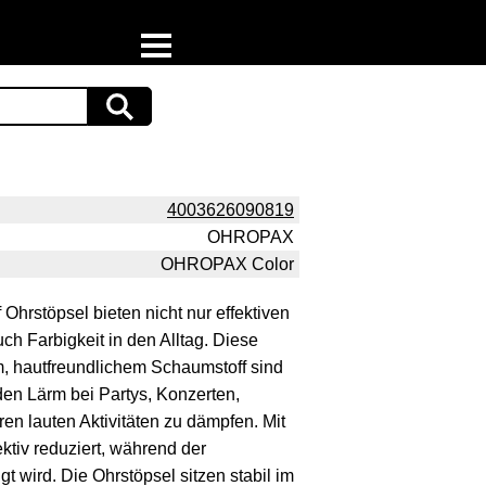
Home
Download
Preispiraten auf Facebook
4003626090819
OHROPAX
Support & Newsletter
OHROPAX Color
Presse
hrstöpsel bieten nicht nur effektiven
h Farbigkeit in den Alltag. Diese
Datenschutz
, hautfreundlichem Schaumstoff sind
den Lärm bei Partys, Konzerten,
Impressum
en lauten Aktivitäten zu dämpfen. Mit
tiv reduziert, während der
t wird. Die Ohrstöpsel sitzen stabil im