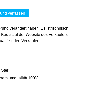
s Car HiFi
Zum Shop
ung verfassen
(Werbung, bezahlter Link)
erung verändert haben. Es ist technisch
R COLORPLUX
s Kaufs auf der Website des Verkäufers.
-car-hifi.de
lifizierten Verkäufen.
Zum Shop
(Werbung, bezahlter Link)
teril ...
remiumqualität 100% ...