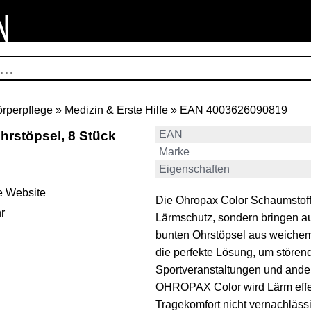
örperpflege
»
Medizin & Erste Hilfe
» EAN 4003626090819
rstöpsel, 8 Stück
EAN
Marke
Eigenschaften
e Website
Die Ohropax Color Schaumstoff O
r
Lärmschutz, sondern bringen auc
bunten Ohrstöpsel aus weichem
die perfekte Lösung, um stören
Sportveranstaltungen und ander
OHROPAX Color wird Lärm effek
Tragekomfort nicht vernachlässig