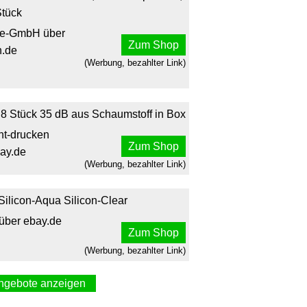
Stück
de-GmbH über
Zum Shop
.de
(Werbung, bezahlter Link)
 Stück 35 dB aus Schaumstoff in Box
nt-drucken
Zum Shop
ay.de
(Werbung, bezahlter Link)
ilicon-Aqua Silicon-Clear
 über ebay.de
Zum Shop
(Werbung, bezahlter Link)
ngebote anzeigen
LORPLUX