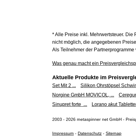
* Alle Preise inkl. Mehrwertsteuer. Die
nicht möglich, die angegebenen Preise 
Als Teilnehmer der Partnerprogramme 
Was genau macht ein Preisvergleichspo
Aktuelle Produkte im Preisvergl
Set Mit 2 ...
Silikon Ohrstöpsel Schwim
Norgine GmbH MOVICOL, ...
Ceregumi
Sinupret forte ...
Lorano akut Tabletten
2003 - 2026 metaspinner net GmbH - Preisp
Impressum
-
Datenschutz
-
Sitemap