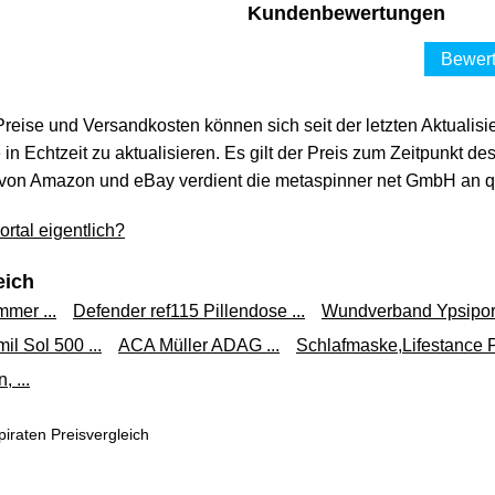
Kundenbewertungen
Tom
3,95 €*
Bewert
Versand ab 5,90 €
 Preise und Versandkosten können sich seit der letzten Aktualisi
MONACO
in Echtzeit zu aktualisieren. Es gilt der Preis zum Zeitpunkt de
toms
3,99 €*
von Amazon und eBay verdient die metaspinner net GmbH an qua
Versand ab 5,90 €
rtal eigentlich?
eich
mer ...
Defender ref115 Pillendose ...
Wundverband Ypsipor S
l Sol 500 ...
ACA Müller ADAG ...
Schlafmaske,Lifestance P
, ...
iraten Preisvergleich