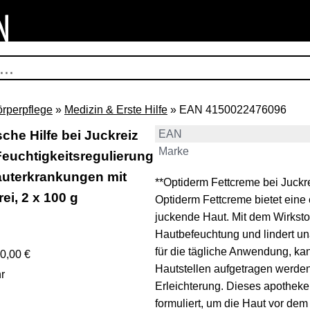
örperpflege
»
Medizin & Erste Hilfe
» EAN 4150022476096
che Hilfe bei Juckreiz
EAN
Marke
Feuchtigkeitsregulierung
Hauterkrankungen mit
**Optiderm Fettcreme bei Juckr
ei, 2 x 100 g
Optiderm Fettcreme bietet eine 
juckende Haut. Mit dem Wirkstof
Hautbefeuchtung und lindert 
für die tägliche Anwendung, kann
0,00 €
Hautstellen aufgetragen werden
r
Erleichterung. Dieses apothekenp
formuliert, um die Haut vor de