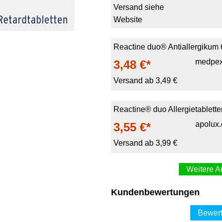
Versand siehe
Website
Reactine duo® Antiallergikum 
medpex
3,48 €*
Versand ab 3,49 €
Reactine® duo Allergietablette
apolux
3,55 €*
Versand ab 3,99 €
Weitere A
Reactine® Duo Wirks
Kundenbewertungen
me
3,84 €*
Bewert
Versand ab 3,90 €