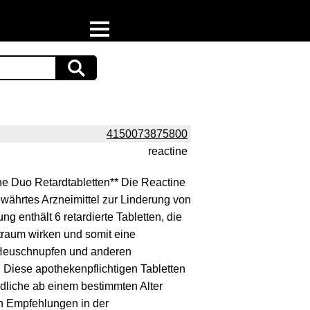
Home
Download
Preispiraten auf Facebook
4150073875800
reactine
Support & Newsletter
e Duo Retardtabletten** Die Reactine
Presse
ewährtes Arzneimittel zur Linderung von
 enthält 6 retardierte Tabletten, die
Datenschutz
itraum wirken und somit eine
 Heuschnupfen und anderen
Impressum
. Diese apothekenpflichtigen Tabletten
dliche ab einem bestimmten Alter
n Empfehlungen in der