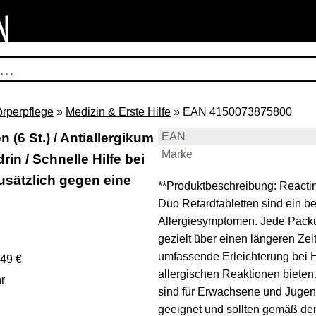
örperpflege
»
Medizin & Erste Hilfe
» EAN 4150073875800
 (6 St.) / Antiallergikum
EAN
Marke
in / Schnelle Hilfe bei
usätzlich gegen eine
**Produktbeschreibung: Reactin
Duo Retardtabletten sind ein b
Allergiesymptomen. Jede Packung
gezielt über einen längeren Ze
umfassende Erleichterung bei
,49 €
allergischen Reaktionen bieten
r
sind für Erwachsene und Jugen
geeignet und sollten gemäß de