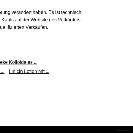
erung verändert haben. Es ist technisch
® Antiallergikum 6 St
s Kaufs auf der Website des Verkäufers.
rris Apotheke
lifizierten Verkäufen.
Zum Shop
(Werbung, bezahlter Link)
actine duo
healthii
ke Kolloidales ...
Zum Shop
..
Linicin Lotion mit ...
(Werbung, bezahlter Link)
rizin und Pseudoephedrin 6 St
kamente-per-
Zum Shop
klick.de
(Werbung, bezahlter Link)
bletten 6 St Retard-Tabletten