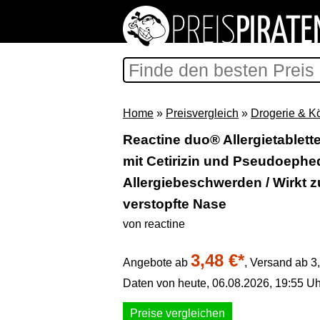
Home
»
Preisvergleich
»
Drogerie & K
Reactine duo® Allergietabletten
mit Cetirizin und Pseudoephedr
Allergiebeschwerden / Wirkt z
verstopfte Nase
von reactine
3,48 €*
Angebote ab
,
Versand ab 3
Daten von heute, 06.08.2026, 19:55 Uh
Preise vergleichen