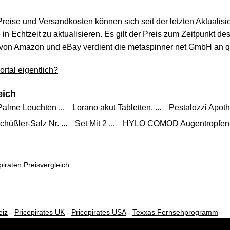
 Preise und Versandkosten können sich seit der letzten Aktualisi
Reactine duo
in Echtzeit zu aktualisieren. Es gilt der Preis zum Zeitpunkt de
DocMo
3,79 €*
von Amazon und eBay verdient die metaspinner net GmbH an qua
Versand ab 3,99 €
rtal eigentlich?
Re
eich
4,91 €*
Palme Leuchten ...
Lorano akut Tabletten, ...
Pestalozzi Apothe
üßler-Salz Nr. ...
Set Mit 2 ...
HYLO COMOD Augentropfen .
Versand ab 2,90 €
Reactine Duo mit Ceti
iraten Preisvergleich
medi
4,00 €*
Versand ab 3,95 €
eiz
-
Pricepirates UK
-
Pricepirates USA
-
Texxas Fernsehprogramm
Reactine duo Retardta