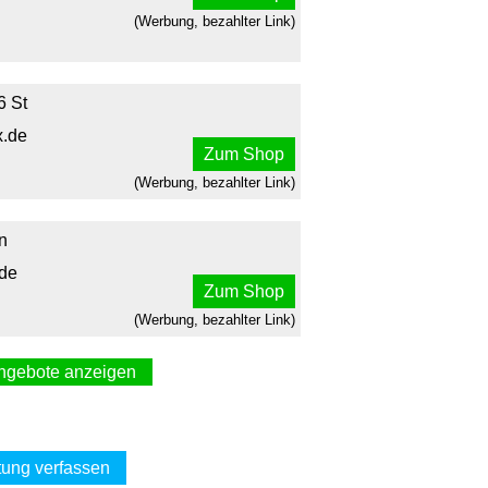
(Werbung, bezahlter Link)
6 St
.de
Zum Shop
(Werbung, bezahlter Link)
n
.de
Zum Shop
(Werbung, bezahlter Link)
ngebote anzeigen
toffkombi bei Allergie 6 St
diherz.de
Zum Shop
ung verfassen
(Werbung, bezahlter Link)