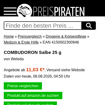
Home
Download
Home
»
Preisvergleich
»
Drogerie & Körperpflege
»
Medizin & Erste Hilfe
» EAN 4150002300946
Preispiraten auf Facebook
COMBUDORON Salbe 25 g
von Weleda
Support & Newsletter
11,03 €*
Angebote ab
,
Versand siehe Website
Presse
Daten von heute, 06.08.2026, 04:50 Uhr
Datenschutz
Preise vergleichen
Produkt auf amazon.de suchen
Impressum