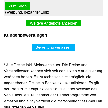
Zum Shop
(Werbung, bezahlter Link)
Weitere Angebote anzeigen
WUNDmed® Fingerlinge + Pflaster beige 12 St. 02-102
Kundenbewertungen
1,30 €*
Versand ab 5,99 €
Bewertung verfassen
office-partner.de
Zum Shop
* Alle Preise inkl. Mehrwertsteuer. Die Preise und
(Werbung, bezahlter Link)
Versandkosten können sich seit der letzten Aktualisierung
verändert haben. Es ist technisch nicht möglich, die
WUNDmed® 6 Fingerlinge + 6 Pflaster
angegebenen Preise in Echtzeit zu aktualisieren. Es gilt
2,49 €*
der Preis zum Zeitpunkt des Kaufs auf der Website des
Verkäufers. Als Teilnehmer der Partnerprogramme von
Versand ab 4,90 €
Amazon und eBay verdient die metaspinner net GmbH an
sanismart
qualifizierten Verkäufen.