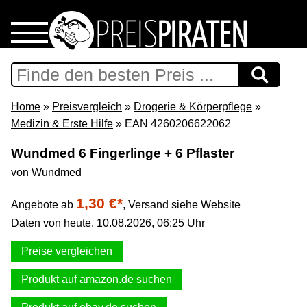
Home
Download
Home
»
Preisvergleich
»
Drogerie & Körperpflege
»
Medizin & Erste Hilfe
» EAN 4260206622062
Preispiraten auf Facebook
Wundmed 6 Fingerlinge + 6 Pflaster
von Wundmed
Support & Newsletter
1,30 €*
Angebote ab
,
Versand siehe Website
Presse
Daten von heute, 10.08.2026, 06:25 Uhr
Datenschutz
Preise vergleichen
Produkt auf amazon.de suchen
Impressum