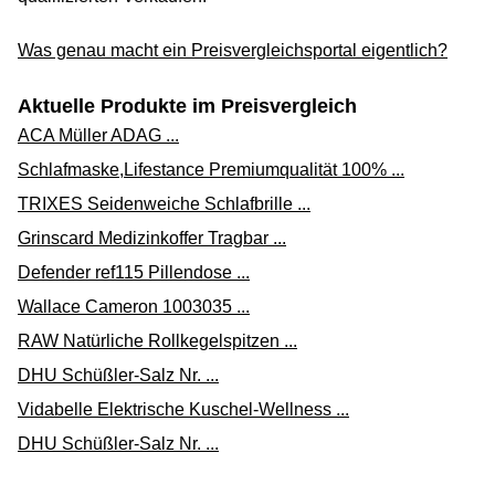
Zum Shop
Was genau macht ein Preisvergleichsportal eigentlich?
(Werbung, bezahlter Link)
Aktuelle Produkte im Preisvergleich
FINGERLING 6x+Pflaster 6x 1 ST
ACA Müller ADAG ...
7,85 €*
Schlafmaske,Lifestance Premiumqualität 100% ...
Versand ab 0,00 €
TRIXES Seidenweiche Schlafbrille ...
abis-pharma über ebay.de
Grinscard Medizinkoffer Tragbar ...
Zum Shop
Defender ref115 Pillendose ...
(Werbung, bezahlter Link)
Wallace Cameron 1003035 ...
FINGERLING 6x+Pflaster 6x 1 ST
RAW Natürliche Rollkegelspitzen ...
7,86 €*
DHU Schüßler-Salz Nr. ...
Versand ab 0,00 €
Vidabelle Elektrische Kuschel-Wellness ...
gebrauchs-info über ebay.de
DHU Schüßler-Salz Nr. ...
Zum Shop