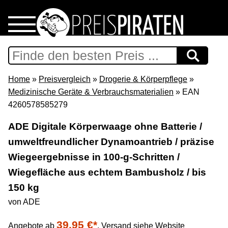
Home
Download
Home
»
Preisvergleich
»
Drogerie & Körperpflege
»
Medizinische Geräte & Verbrauchsmaterialien
» EAN
Preispiraten auf Facebook
4260578585279
ADE Digitale Körperwaage ohne Batterie /
Support & Newsletter
umweltfreundlicher Dynamoantrieb / präzise
Wiegeergebnisse in 100-g-Schritten /
Presse
Wiegefläche aus echtem Bambusholz / bis
Datenschutz
150 kg
von ADE
Impressum
39,95 €*
Angebote ab
,
Versand siehe Website