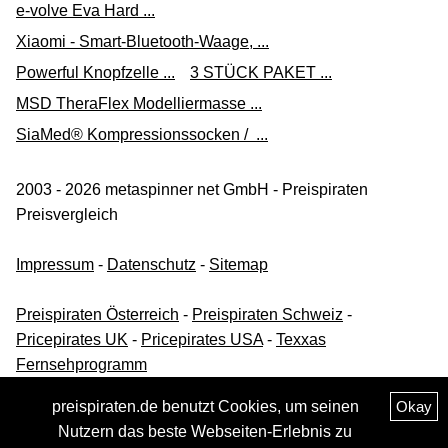
e-volve Eva Hard ...
Xiaomi - Smart-Bluetooth-Waage, ...
Powerful Knopfzelle ...
3 STÜCK PAKET ...
MSD TheraFlex Modelliermasse ...
SiaMed® Kompressionssocken / ...
2003 - 2026 metaspinner net GmbH - Preispiraten
Preisvergleich
Impressum
-
Datenschutz
-
Sitemap
Preispiraten Österreich
-
Preispiraten Schweiz
-
Pricepirates UK
-
Pricepirates USA
-
Texxas
Fernsehprogramm
preispiraten.de benutzt Cookies, um seinen
Okay
Nutzern das beste Webseiten-Erlebnis zu