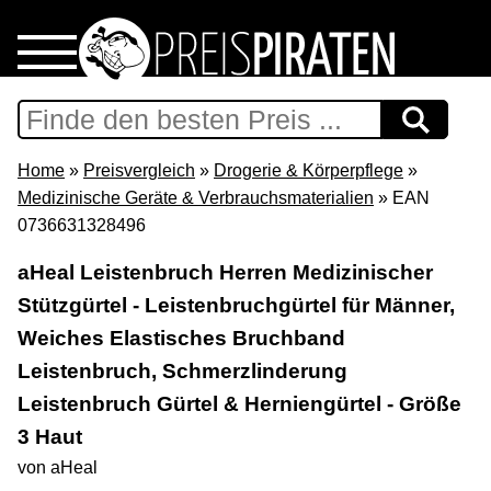
Home
Download
Home
»
Preisvergleich
»
Drogerie & Körperpflege
»
Medizinische Geräte & Verbrauchsmaterialien
» EAN
Preispiraten auf Facebook
0736631328496
aHeal Leistenbruch Herren Medizinischer
Support & Newsletter
Stützgürtel - Leistenbruchgürtel für Männer,
Weiches Elastisches Bruchband
Presse
Leistenbruch, Schmerzlinderung
Datenschutz
Leistenbruch Gürtel & Herniengürtel - Größe
3 Haut
Impressum
von aHeal