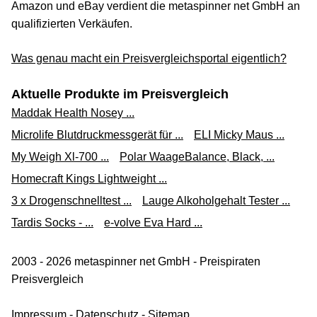
Amazon und eBay verdient die metaspinner net GmbH an
qualifizierten Verkäufen.
Was genau macht ein Preisvergleichsportal eigentlich?
Aktuelle Produkte im Preisvergleich
Maddak Health Nosey ...
Microlife Blutdruckmessgerät für ...
ELI Micky Maus ...
My Weigh Xl-700 ...
Polar WaageBalance, Black, ...
Homecraft Kings Lightweight ...
3 x Drogenschnelltest ...
Lauge Alkoholgehalt Tester ...
Tardis Socks - ...
e-volve Eva Hard ...
2003 - 2026 metaspinner net GmbH - Preispiraten
Preisvergleich
Impressum
-
Datenschutz
-
Sitemap