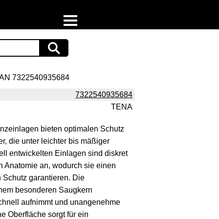
Home
Download
AN 7322540935684
Preispiraten auf Facebook
7322540935684
TENA
Support & Newsletter
enzeinlagen bieten optimalen Schutz
Presse
, die unter leichter bis mäßiger
ell entwickelten Einlagen sind diskret
Datenschutz
n Anatomie an, wodurch sie einen
 Schutz garantieren. Die
Impressum
einem besonderen Saugkern
 schnell aufnimmt und unangenehme
e Oberfläche sorgt für ein