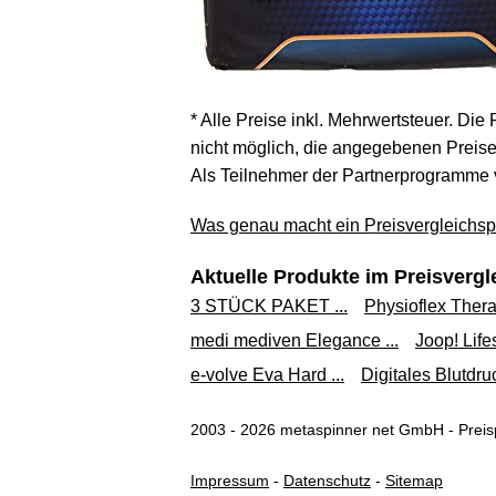
* Alle Preise inkl. Mehrwertsteuer. Die
nicht möglich, die angegebenen Preise 
Als Teilnehmer der Partnerprogramme 
Was genau macht ein Preisvergleichspo
Aktuelle Produkte im Preisvergl
3 STÜCK PAKET ...
Physioflex Thera
medi mediven Elegance ...
Joop! Life
e-volve Eva Hard ...
Digitales Blutdr
2003 - 2026 metaspinner net GmbH - Preisp
Impressum
-
Datenschutz
-
Sitemap