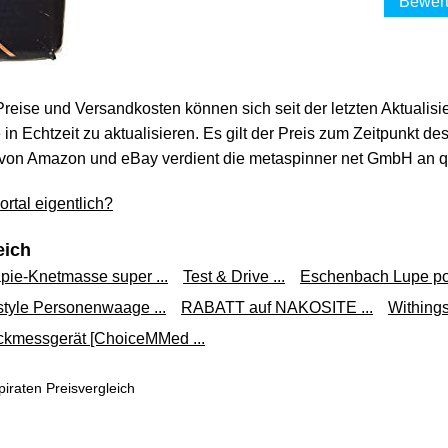
Bewert
 Preise und Versandkosten können sich seit der letzten Aktualisi
in Echtzeit zu aktualisieren. Es gilt der Preis zum Zeitpunkt de
von Amazon und eBay verdient die metaspinner net GmbH an qua
rtal eigentlich?
eich
pie-Knetmasse super ...
Test & Drive ...
Eschenbach Lupe pow
style Personenwaage ...
RABATT auf NAKOSITE ...
Withings
uckmessgerät [ChoiceMMed ...
iraten Preisvergleich