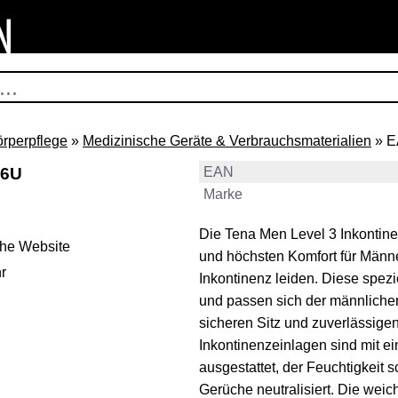
örperpflege
»
Medizinische Geräte & Verbrauchsmaterialien
» E
16U
EAN
Marke
Die Tena Men Level 3 Inkontin
ehe Website
und höchsten Komfort für Männer
r
Inkontinenz leiden. Diese spezi
und passen sich der männliche
sicheren Sitz und zuverlässigen
Inkontinenzeinlagen sind mit 
ausgestattet, der Feuchtigkeit
Gerüche neutralisiert. Die weich