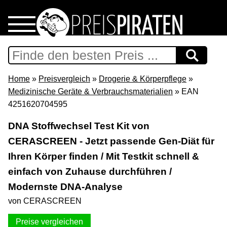
Home
Download
Home
»
Preisvergleich
»
Drogerie & Körperpflege
»
Medizinische Geräte & Verbrauchsmaterialien
» EAN
Preispiraten auf Facebook
4251620704595
DNA Stoffwechsel Test Kit von
Support & Newsletter
CERASCREEN - Jetzt passende Gen-Diät für
Ihren Körper finden / Mit Testkit schnell &
Presse
einfach von Zuhause durchführen /
Datenschutz
Modernste DNA-Analyse
von CERASCREEN
Impressum
Preise vergleichen