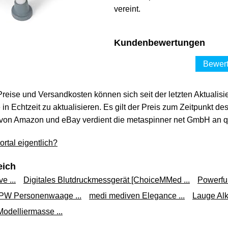
vereint.
Kundenbewertungen
Bewert
 Preise und Versandkosten können sich seit der letzten Aktualisi
in Echtzeit zu aktualisieren. Es gilt der Preis zum Zeitpunkt de
von Amazon und eBay verdient die metaspinner net GmbH an qua
rtal eigentlich?
eich
e ...
Digitales Blutdruckmessgerät [ChoiceMMed ...
Powerful
PW Personenwaage ...
medi mediven Elegance ...
Lauge Alko
delliermasse ...