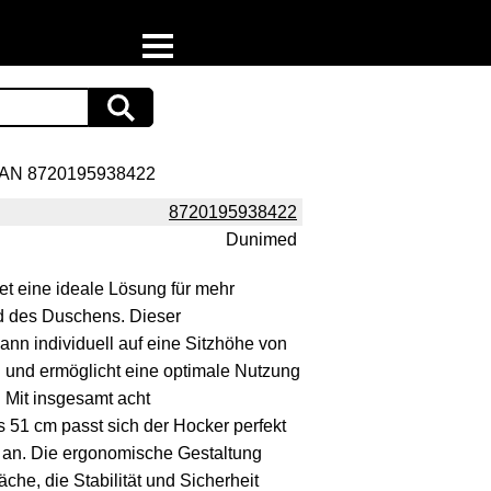
Home
Download
AN 8720195938422
Preispiraten auf Facebook
8720195938422
Dunimed
Support & Newsletter
t eine ideale Lösung für mehr
Presse
d des Duschens. Dieser
ann individuell auf eine Sitzhöhe von
Datenschutz
 und ermöglicht eine optimale Nutzung
 Mit insgesamt acht
Impressum
s 51 cm passt sich der Hocker perfekt
s an. Die ergonomische Gestaltung
läche, die Stabilität und Sicherheit