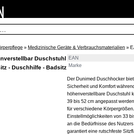
örperpflege
»
Medizinische Geräte & Verbrauchsmaterialien
» E
verstellbar Duschstuhl
EAN
Marke
tz - Duschhilfe - Badsitz
Der Dunimed Duschhocker biete
Sicherheit und Komfort währen
höhenverstellbare Duschstuhl k
39 bis 52 cm angepasst werden
für verschiedene Körpergrößen.
Einstellmöglichkeiten von 33 bi
an die Bedürfnisse des Nutzer
garantiert eine rutschfeste Sitzf