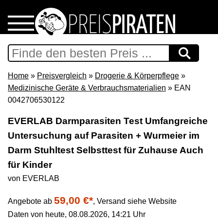
Home
Download
Home
»
Preisvergleich
»
Drogerie & Körperpflege
»
Medizinische Geräte & Verbrauchsmaterialien
» EAN
Preispiraten auf Facebook
0042706530122
EVERLAB Darmparasiten Test Umfangreiche
Support & Newsletter
Untersuchung auf Parasiten + Wurmeier im
Darm Stuhltest Selbsttest für Zuhause Auch
Presse
für Kinder
Datenschutz
von EVERLAB
59,00 €*
Angebote ab
,
Versand siehe Website
Impressum
Daten von heute, 08.08.2026, 14:21 Uhr