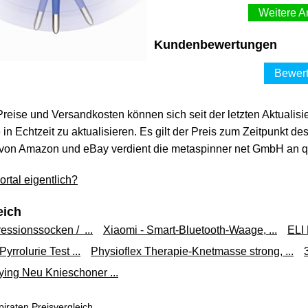
Weitere A
GERATHERM Fieberthe
Kundenbewertungen
abis
20,40 €*
Bewert
Versand ab 0,00 €
 Preise und Versandkosten können sich seit der letzten Aktualisi
GERATHERM Fieberthe
in Echtzeit zu aktualisieren. Es gilt der Preis zum Zeitpunkt de
gebrau
20,41 €*
von Amazon und eBay verdient die metaspinner net GmbH an qua
Versand ab 0,00 €
rtal eigentlich?
eich
ssionssocken / ...
Xiaomi - Smart-Bluetooth-Waage, ...
ELI 
yrrolurie Test ...
Physioflex Therapie-Knetmasse strong, ...
ying Neu Knieschoner ...
iraten Preisvergleich