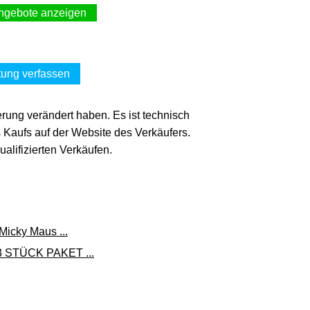
ngebote anzeigen
rm.solar digital speed 1 St
-pharma über
Zum Shop
ebay.de
ung verfassen
(Werbung, bezahlter Link)
erung verändert haben. Es ist technisch
rm.solar digital speed 1 St
s Kaufs auf der Website des Verkäufers.
chs-info über
lifizierten Verkäufen.
Zum Shop
ebay.de
(Werbung, bezahlter Link)
Micky Maus ...
3 STÜCK PAKET ...