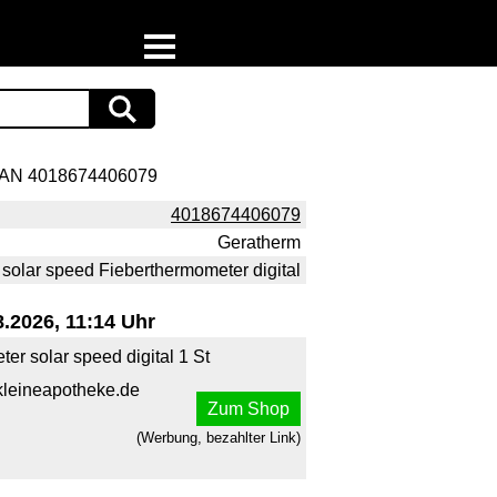
Home
Download
AN 4018674406079
Preispiraten auf Facebook
4018674406079
Geratherm
Support & Newsletter
solar speed Fieberthermometer digital
Presse
.2026, 11:14 Uhr
Datenschutz
 solar speed digital 1 St
kleineapotheke.de
Impressum
Zum Shop
(Werbung, bezahlter Link)