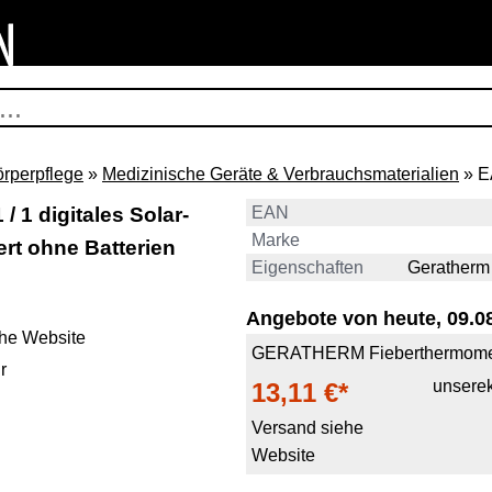
örperpflege
»
Medizinische Geräte & Verbrauchsmaterialien
» E
 1 digitales Solar-
EAN
Marke
ert ohne Batterien
Eigenschaften
Geratherm 
Angebote von heute, 09.08
he Website
GERATHERM Fieberthermometer
r
unsere
13,11 €*
Versand siehe
Website