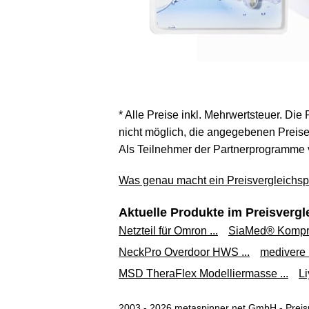
* Alle Preise inkl. Mehrwertsteuer. Die
nicht möglich, die angegebenen Preise 
Als Teilnehmer der Partnerprogramme 
Was genau macht ein Preisvergleichspo
Aktuelle Produkte im Preisvergl
Netzteil für Omron ...
SiaMed® Kompre
NeckPro Overdoor HWS ...
medivere P
MSD TheraFlex Modelliermasse ...
Li
2003 - 2026 metaspinner net GmbH - Preisp