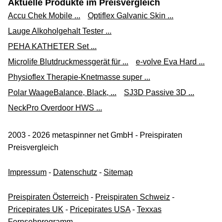
Aktuelle Produkte im Preisvergleich
Accu Chek Mobile ...
Optiflex Galvanic Skin ...
Lauge Alkoholgehalt Tester ...
PEHA KATHETER Set ...
Microlife Blutdruckmessgerät für ...
e-volve Eva Hard ...
Physioflex Therapie-Knetmasse super ...
Polar WaageBalance, Black, ...
SJ3D Passive 3D ...
NeckPro Overdoor HWS ...
2003 - 2026 metaspinner net GmbH - Preispiraten
Preisvergleich
Impressum
-
Datenschutz
-
Sitemap
Preispiraten Österreich
-
Preispiraten Schweiz
-
Pricepirates UK
-
Pricepirates USA
-
Texxas
Fernsehprogramm