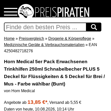
Home
Download
Home
»
Preisvergleich
»
Drogerie & Körperpflege
»
Medizinische Geräte & Verbrauchsmaterialien
» EAN
Preispiraten auf Facebook
4250482718276
Horn Medical 5er Pack Erwachsenen
Support & Newsletter
Trinkhilfen 250ml Schnabelbecher PLUS 5
Deckel für Flüssigkeiten & 5 Deckel für Brei /
Presse
Mus - Farbe wählbar (Bunt)
Datenschutz
von Horn Medical
13,85 €*
Angebote ab
,
Versand ab 5,55 €
Impressum
Daten von heute, 10.08.2026, 10:14 Uhr