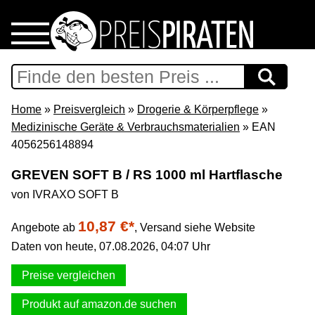
Home
Download
Home
»
Preisvergleich
»
Drogerie & Körperpflege
»
Medizinische Geräte & Verbrauchsmaterialien
» EAN
Preispiraten auf Facebook
4056256148894
GREVEN SOFT B / RS 1000 ml Hartflasche
Support & Newsletter
von IVRAXO SOFT B
Presse
10,87 €*
Angebote ab
,
Versand siehe Website
Daten von heute, 07.08.2026, 04:07 Uhr
Datenschutz
Preise vergleichen
Impressum
Produkt auf amazon.de suchen