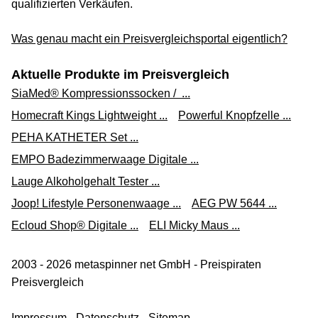
qualifizierten Verkäufen.
Was genau macht ein Preisvergleichsportal eigentlich?
Aktuelle Produkte im Preisvergleich
SiaMed® Kompressionssocken / ...
Homecraft Kings Lightweight ...
Powerful Knopfzelle ...
PEHA KATHETER Set ...
EMPO Badezimmerwaage Digitale ...
Lauge Alkoholgehalt Tester ...
Joop! Lifestyle Personenwaage ...
AEG PW 5644 ...
Ecloud Shop® Digitale ...
ELI Micky Maus ...
2003 - 2026 metaspinner net GmbH - Preispiraten
Preisvergleich
Impressum
-
Datenschutz
-
Sitemap