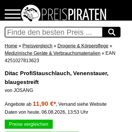
Home
Download
Home
»
Preisvergleich
»
Drogerie & Körperpflege
»
Medizinische Geräte & Verbrauchsmaterialien
» EAN
Preispiraten auf Facebook
4251027813623
Ditac ProfiStauschlauch, Venenstauer,
Support & Newsletter
blaugestreift
von JOSANG
Presse
11,90 €*
Angebote ab
,
Versand siehe Website
Datenschutz
Daten von heute, 06.08.2026, 13:53 Uhr
Impressum
Preise vergleichen