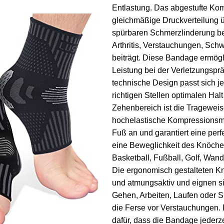
Entlastung. Das abgestufte Kom
gleichmäßige Druckverteilung 
spürbaren Schmerzlinderung bei
Arthritis, Verstauchungen, Sc
beiträgt. Diese Bandage ermögli
Leistung bei der Verletzungspr
technische Design passt sich j
richtigen Stellen optimalen Halt
Zehenbereich ist die Tragewei
hochelastische Kompressionsm
Fuß an und garantiert eine perfe
eine Beweglichkeit des Knöchel
Basketball, Fußball, Golf, Wand
Die ergonomisch gestalteten K
und atmungsaktiv und eignen si
Gehen, Arbeiten, Laufen oder S
die Ferse vor Verstauchungen. 
dafür, dass die Bandage jederzei