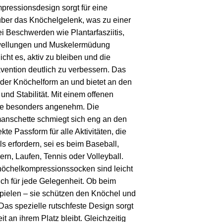
pressionsdesign sorgt für eine
über das Knöchelgelenk, was zu einer
 Beschwerden wie Plantarfasziitis,
hwellungen und Muskelermüdung
cht es, aktiv zu bleiben und die
ävention deutlich zu verbessern. Das
eder Knöchelform an und bietet an den
 und Stabilität. Mit einem offenen
se besonders angenehm. Die
anschette schmiegt sich eng an den
kte Passform für alle Aktivitäten, die
s erfordern, sei es beim Baseball,
ern, Laufen, Tennis oder Volleyball.
nöchelkompressionssocken sind leicht
ch für jede Gelegenheit. Ob beim
pielen – sie schützen den Knöchel und
Das spezielle rutschfeste Design sorgt
t an ihrem Platz bleibt. Gleichzeitig