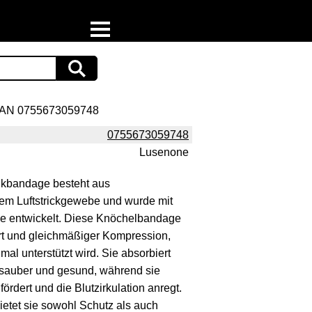
Home
Download
AN 0755673059748
Preispiraten auf Facebook
0755673059748
Lusenone
Support & Newsletter
nkbandage besteht aus
Presse
em Luftstrickgewebe und wurde mit
ie entwickelt. Diese Knöchelbandage
Datenschutz
rt und gleichmäßiger Kompression,
l unterstützt wird. Sie absorbiert
Impressum
sauber und gesund, während sie
 fördert und die Blutzirkulation anregt.
 bietet sie sowohl Schutz als auch