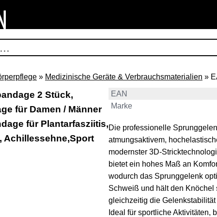
örperpflege
»
Medizinische Geräte & Verbrauchsmaterialien
» E
bandage 2 Stück,
EAN
Marke
ge für Damen / Männer
e für Plantarfasziitis,
Die professionelle Sprunggele
l, Achillessehne,Sport
atmungsaktivem, hochelastisch
modernster 3D-Stricktechnolog
bietet ein hohes Maß an Komfo
wodurch das Sprunggelenk optima
Schweiß und hält den Knöchel 
gleichzeitig die Gelenkstabilität
Ideal für sportliche Aktivitäten,