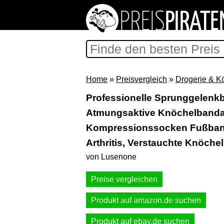
Home
»
Preisvergleich
»
Drogerie & K
Professionelle Sprunggelenk
Atmungsaktive Knöchelbanda
Kompressionssocken Fußbandag
Arthritis, Verstauchte Knöche
von Lusenone
Preise vergleichen
Produkt auf amazon.de suchen
Produkt auf ebay.de suchen