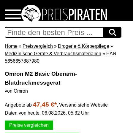
Home
Download
Home
»
Preisvergleich
»
Drogerie & Körperpflege
»
Medizinische Geräte & Verbrauchsmaterialien
» EAN
Preispiraten auf Facebook
5656657887980
Omron M2 Basic Oberarm-
Support & Newsletter
Blutdruckmessgerät
von Omron
Presse
47,45 €*
Angebote ab
,
Versand siehe Website
Datenschutz
Daten von heute, 06.08.2026, 05:32 Uhr
Impressum
Preise vergleichen