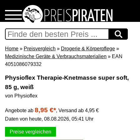
Home
Download
Home
»
Preisvergleich
»
Drogerie & Körperpflege
»
Medizinische Geräte & Verbrauchsmaterialien
» EAN
Preispiraten auf Facebook
4051086079332
Physioflex Therapie-Knetmasse super soft,
Support & Newsletter
85 g, weiß
von Physioflex
Presse
8,95 €*
Angebote ab
,
Versand ab 4,95 €
Datenschutz
Daten von heute, 08.08.2026, 05:41 Uhr
Impressum
Preise vergleichen