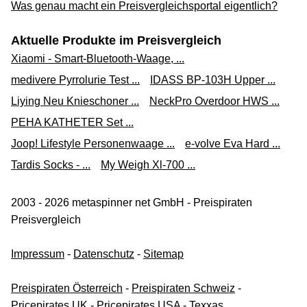
Was genau macht ein Preisvergleichsportal eigentlich?
Aktuelle Produkte im Preisvergleich
Xiaomi - Smart-Bluetooth-Waage, ...
medivere Pyrrolurie Test ...
IDASS BP-103H Upper ...
Liying Neu Knieschoner ...
NeckPro Overdoor HWS ...
PEHA KATHETER Set ...
Joop! Lifestyle Personenwaage ...
e-volve Eva Hard ...
Tardis Socks - ...
My Weigh Xl-700 ...
2003 - 2026 metaspinner net GmbH - Preispiraten
Preisvergleich
Impressum
-
Datenschutz
-
Sitemap
Preispiraten Österreich
-
Preispiraten Schweiz
-
Pricepirates UK
-
Pricepirates USA
-
Texxas