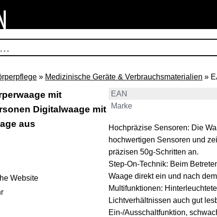
örperpflege
»
Medizinische Geräte & Verbrauchsmaterialien
» E
perwaage mit
EAN
Marke
rsonen Digitalwaage mit
aage aus
Hochpräzise Sensoren: Die Waag
hochwertigen Sensoren und zei
präzisen 50g-Schritten an.
Step-On-Technik: Beim Betreten
Waage direkt ein und nach dem
ehe Website
Multifunktionen: Hinterleuchtet
r
Lichtverhältnissen auch gut les
Ein-/Ausschaltfunktion, schwac