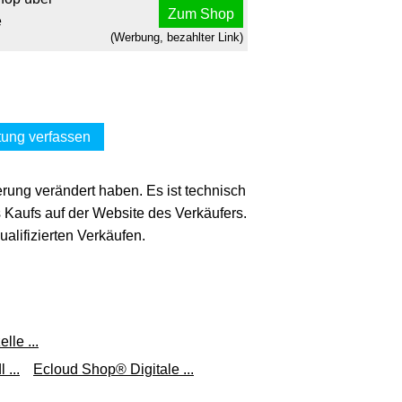
Zum Shop
e
(Werbung, bezahlter Link)
ung verfassen
erung verändert haben. Es ist technisch
s Kaufs auf der Website des Verkäufers.
lifizierten Verkäufen.
lle ...
 ...
Ecloud Shop® Digitale ...