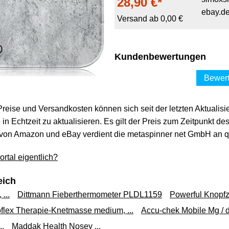
28,90 €*
ebay.d
Versand ab 0,00 €
Kundenbewertungen
Bewert
 Preise und Versandkosten können sich seit der letzten Aktualisi
in Echtzeit zu aktualisieren. Es gilt der Preis zum Zeitpunkt de
von Amazon und eBay verdient die metaspinner net GmbH an qua
rtal eigentlich?
eich
...
Dittmann Fieberthermometer PLDL1159
Powerful Knopfze
flex Therapie-Knetmasse medium, ...
Accu-chek Mobile Mg / dl
..
Maddak Health Nosey ...