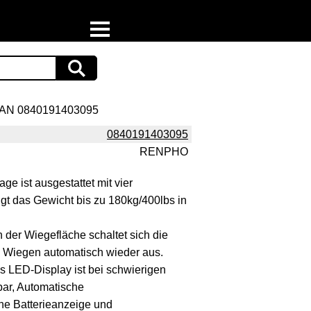
Home
Download
AN 0840191403095
Preispiraten auf Facebook
0840191403095
RENPHO
Support & Newsletter
e ist ausgestattet mit vier
Presse
gt das Gewicht bis zu 180kg/400lbs in
Datenschutz
 der Wiegefläche schaltet sich die
 Wiegen automatisch wieder aus.
Impressum
es LED-Display ist bei schwierigen
bar, Automatische
he Batterieanzeige und