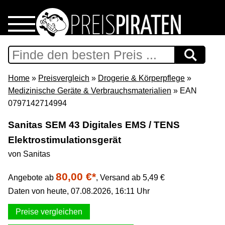
Home
Download
Home
»
Preisvergleich
»
Drogerie & Körperpflege
»
Medizinische Geräte & Verbrauchsmaterialien
» EAN
Preispiraten auf Facebook
0797142714994
Sanitas SEM 43 Digitales EMS / TENS
Support & Newsletter
Elektrostimulationsgerät
von Sanitas
Presse
80,00 €*
Angebote ab
,
Versand ab 5,49 €
Datenschutz
Daten von heute, 07.08.2026, 16:11 Uhr
Impressum
Preise vergleichen