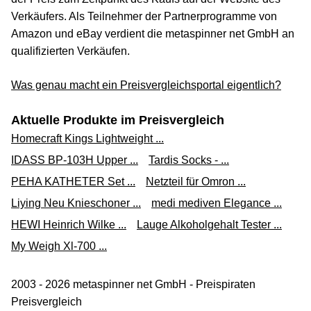
Verkäufers. Als Teilnehmer der Partnerprogramme von
Amazon und eBay verdient die metaspinner net GmbH an
qualifizierten Verkäufen.
Was genau macht ein Preisvergleichsportal eigentlich?
Aktuelle Produkte im Preisvergleich
Homecraft Kings Lightweight ...
IDASS BP-103H Upper ...
Tardis Socks - ...
PEHA KATHETER Set ...
Netzteil für Omron ...
Liying Neu Knieschoner ...
medi mediven Elegance ...
HEWI Heinrich Wilke ...
Lauge Alkoholgehalt Tester ...
My Weigh Xl-700 ...
2003 - 2026 metaspinner net GmbH - Preispiraten
Preisvergleich