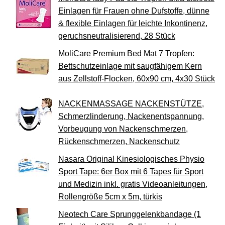
Einlagen für Frauen ohne Dufstoffe, dünne
& flexible Einlagen für leichte Inkontinenz,
geruchsneutralisierend, 28 Stück
MoliCare Premium Bed Mat 7 Tropfen:
Bettschutzeinlage mit saugfähigem Kern
aus Zellstoff-Flocken, 60x90 cm, 4x30 Stück
NACKENMASSAGE NACKENSTÜTZE,
Schmerzlinderung, Nackenentspannung,
Vorbeugung von Nackenschmerzen,
Rückenschmerzen, Nackenschutz
Nasara Original Kinesiologisches Physio
Sport Tape: 6er Box mit 6 Tapes für Sport
und Medizin inkl. gratis Videoanleitungen,
Rollengröße 5cm x 5m, türkis
Neotech Care Sprunggelenkbandage (1