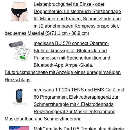
Leistenbruchgürtel für Einzel- oder
Doppelhernie, Leistenbruch-Stützbandage
für Männer und Frauen, Schmerzlinderung
mit 2 abnehmbaren Kompressionspolster,
bequemes Material (S(71,1 cm - 88,9 cm)
medisana BU 570 connect Oberarm-
Blutdruckmessgerät, Blutdruck- und
Pulsmesser mit Speicherfunktion und
Bluetooth-App, Ampel-Skala,
Blutdruckmanschette mit Anzeige eines unregelmäßigen
Herzschlags
medisana TT 205 TENS und EMS Gerät mit
60 Programmen, Elektrotherapiegerät zur
Schmerztherapie mit 4 Elektrodenpads,
Reizstromgerät zur Muskelentspannung,
Muskelaufbau und Schmerzlinderung
MoliCare lady Pad 0.5 Tropfen ultra diskrete