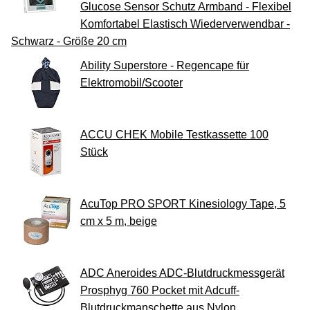
Glucose Sensor Schutz Armband - Flexibel
Komfortabel Elastisch Wiederverwendbar -
Schwarz - Größe 20 cm
Ability Superstore - Regencape für
Elektromobil/Scooter
ACCU CHEK Mobile Testkassette 100
Stück
AcuTop PRO SPORT Kinesiology Tape, 5
cm x 5 m, beige
ADC Aneroides ADC-Blutdruckmessgerät
Prosphyg 760 Pocket mit Adcuff-
Blutdruckmanschette aus Nylon,