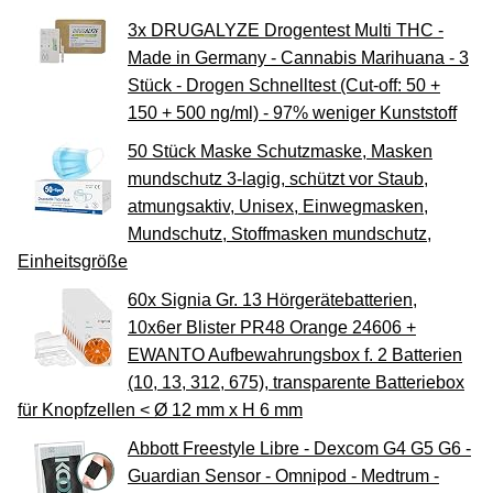
3x DRUGALYZE Drogentest Multi THC -
Made in Germany - Cannabis Marihuana - 3
Stück - Drogen Schnelltest (Cut-off: 50 +
150 + 500 ng/ml) - 97% weniger Kunststoff
50 Stück Maske Schutzmaske, Masken
mundschutz 3-lagig, schützt vor Staub,
atmungsaktiv, Unisex, Einwegmasken,
Mundschutz, Stoffmasken mundschutz,
Einheitsgröße
60x Signia Gr. 13 Hörgerätebatterien,
10x6er Blister PR48 Orange 24606 +
EWANTO Aufbewahrungsbox f. 2 Batterien
(10, 13, 312, 675), transparente Batteriebox
für Knopfzellen < Ø 12 mm x H 6 mm
Abbott Freestyle Libre - Dexcom G4 G5 G6 -
Guardian Sensor - Omnipod - Medtrum -