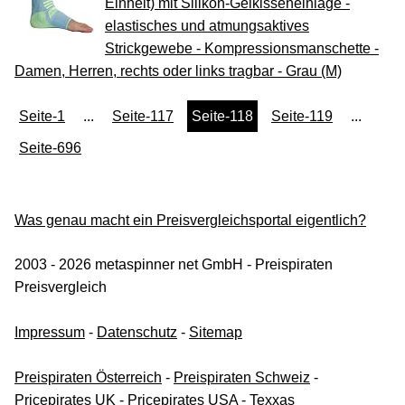
Einheit) mit Silikon-Gelkisseneinlage -
elastisches und atmungsaktives
Strickgewebe - Kompressionsmanschette -
Damen, Herren, rechts oder links tragbar - Grau (M)
Seite-1
...
Seite-117
Seite-118
Seite-119
...
Seite-696
Was genau macht ein Preisvergleichsportal eigentlich?
2003 - 2026 metaspinner net GmbH - Preispiraten
Preisvergleich
Impressum
-
Datenschutz
-
Sitemap
Preispiraten Österreich
-
Preispiraten Schweiz
-
Pricepirates UK
-
Pricepirates USA
-
Texxas