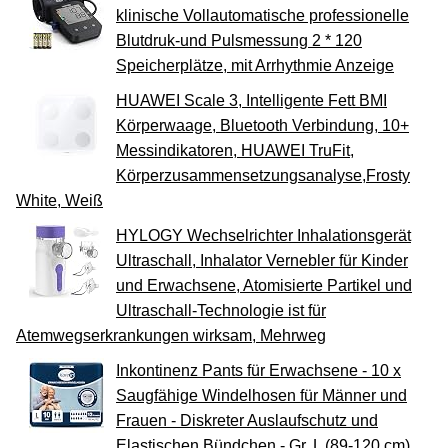
klinische Vollautomatische professionelle
Blutdruk-und Pulsmessung 2 * 120
Speicherplätze, mit Arrhythmie Anzeige
HUAWEI Scale 3, Intelligente Fett BMI
Körperwaage, Bluetooth Verbindung, 10+
Messindikatoren, HUAWEI TruFit,
Körperzusammensetzungsanalyse,Frosty
White, Weiß
HYLOGY Wechselrichter Inhalationsgerät
Ultraschall, Inhalator Vernebler für Kinder
und Erwachsene, Atomisierte Partikel und
Ultraschall-Technologie ist für
Atemwegserkrankungen wirksam, Mehrweg
Inkontinenz Pants für Erwachsene - 10 x
Saugfähige Windelhosen für Männer und
Frauen - Diskreter Auslaufschutz und
Elastischen Bündchen - Gr. L (89-120 cm)