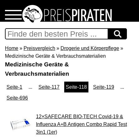
Home
Download
Home
»
Preisvergleich
»
Drogerie und Körperpflege
»
Medizinische Geräte & Verbrauchsmaterialien
Preispiraten auf Facebook
Medizinische Geräte &
Verbrauchsmaterialien
Support & Newsletter
Seite-1
...
Seite-117
Seite-118
Seite-119
...
Presse
Seite-696
Datenschutz
12×SAFECARE BIO-TECH Covid-19 &
Influenza A+B Antigen Combo Rapid Test
Impressum
3in1 (1er)