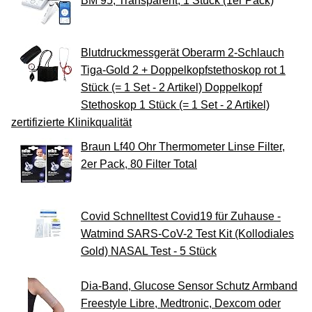
BM 95, Transparent, 1 Stück (1er Pack)
Blutdruckmessgerät Oberarm 2-Schlauch
Tiga-Gold 2 + Doppelkopfstethoskop rot 1
Stück (= 1 Set - 2 Artikel) Doppelkopf
Stethoskop 1 Stück (= 1 Set - 2 Artikel)
zertifizierte Klinikqualität
Braun Lf40 Ohr Thermometer Linse Filter,
2er Pack, 80 Filter Total
Covid Schnelltest Covid19 für Zuhause -
Watmind SARS-CoV-2 Test Kit (Kollodiales
Gold) NASAL Test - 5 Stück
Dia-Band, Glucose Sensor Schutz Armband
Freestyle Libre, Medtronic, Dexcom oder