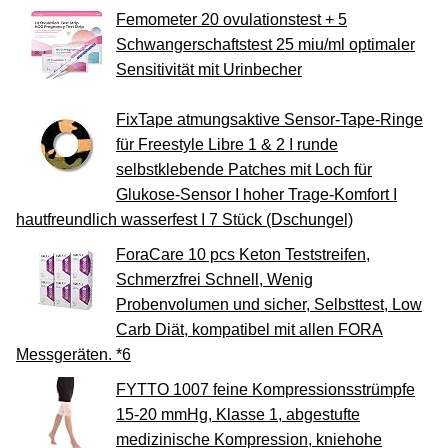
Femometer 20 ovulationstest + 5
Schwangerschaftstest 25 miu/ml optimaler
Sensitivität mit Urinbecher
FixTape atmungsaktive Sensor-Tape-Ringe
für Freestyle Libre 1 & 2 I runde
selbstklebende Patches mit Loch für
Glukose-Sensor I hoher Trage-Komfort I
hautfreundlich wasserfest I 7 Stück (Dschungel)
ForaCare 10 pcs Keton Teststreifen,
Schmerzfrei Schnell, Wenig
Probenvolumen und sicher, Selbsttest, Low
Carb Diät, kompatibel mit allen FORA
Messgeräten. *6
FYTTO 1007 feine Kompressionsstrümpfe
15-20 mmHg, Klasse 1, abgestufte
medizinische Kompression, kniehohe