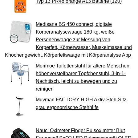
Typ 13 PR48 orange A13 Batterie (120)
Medisana BS 450 connect, digitale
Körperanalysewaage 180 kg, weiße
Personenwaage zur Messung von
Körperfett, Körperwasser, Muskelmasse und
Knochengewicht, Körperfettwaage mit Körperanalyse App
Morimoe Toilettenstuhl für ältere Menschen,
höhenverstellbarer Töpfchenstuhl, 3-in-1-
Nachttisch, leicht zu bewegen und zu
reinigen
Muvman FACTORY HIGH Aktiv-Steh-Sitz-
grau ergonomische Stehhilfe
Nauci Oximeter Finger Pulsoximeter Blut