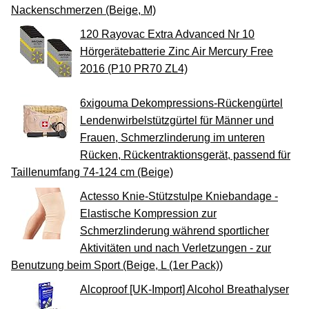
Nackenschmerzen (Beige, M)
120 Rayovac Extra Advanced Nr 10
Hörgerätebatterie Zinc Air Mercury Free
2016 (P10 PR70 ZL4)
6xigouma Dekompressions-Rückengürtel
Lendenwirbelstützgürtel für Männer und
Frauen, Schmerzlinderung im unteren
Rücken, Rückentraktionsgerät, passend für
Taillenumfang 74-124 cm (Beige)
Actesso Knie-Stützstulpe Kniebandage -
Elastische Kompression zur
Schmerzlinderung während sportlicher
Aktivitäten und nach Verletzungen - zur
Benutzung beim Sport (Beige, L (1er Pack))
Alcoproof [UK-Import] Alcohol Breathalyser