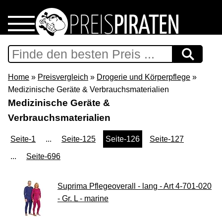
Home
Download
Home
»
Preisvergleich
»
Drogerie und Körperpflege
»
Medizinische Geräte & Verbrauchsmaterialien
Preispiraten auf Facebook
Medizinische Geräte &
Verbrauchsmaterialien
Support & Newsletter
Seite-1
...
Seite-125
Seite-126
Seite-127
Presse
...
Seite-696
Datenschutz
Suprima Pflegeoverall - lang - Art 4-701-020
- Gr. L - marine
Impressum