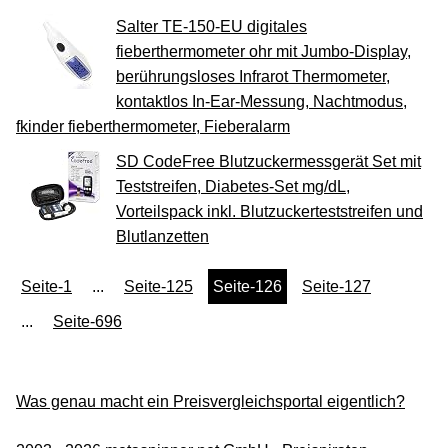
Salter TE-150-EU digitales
fieberthermometer ohr mit Jumbo-Display,
berührungsloses Infrarot Thermometer,
kontaktlos In-Ear-Messung, Nachtmodus,
fkinder fieberthermometer, Fieberalarm
SD CodeFree Blutzuckermessgerät Set mit
Teststreifen, Diabetes-Set mg/dL,
Vorteilspack inkl. Blutzuckerteststreifen und
Blutlanzetten
Seite-1
...
Seite-125
Seite-126
Seite-127
...
Seite-696
Was genau macht ein Preisvergleichsportal eigentlich?