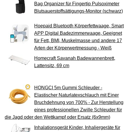
Bag Organizer für Fingertip Pulsoximeter
Blutsauerstoffsättigungs-Monitor (schwarz)
Hoepaid Bluetooth Körperfettwaage, Smart
APP Digital Badezimmerwaage, Geeignet
für Fett, BMI, Muskelmasse und andere 17
Arten der Körperwertmessung - Weiß
Homecraft Savanah Badewannenbrett,
Lattensitz, 69 cm
HONGCI 5m Gummi Schleuder -
Elastischer Naturlatexschlauch mit Einer
Bruchdehnung von 700% - Zur Herstellung
eines professionellen Zwille Schleuder für
die Jagd oder den Wettkampf oder Ersatz (6x9mm)
Inhalationsgerät Kinder, Inhaliergeräte für