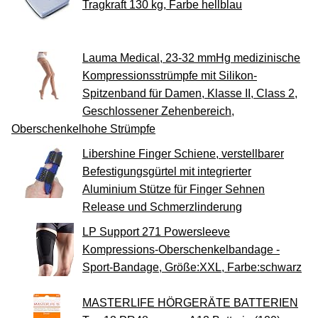
Tragkraft 130 kg, Farbe hellblau
Lauma Medical, 23-32 mmHg medizinische
Kompressionsstrümpfe mit Silikon-
Spitzenband für Damen, Klasse II, Class 2,
Geschlossener Zehenbereich,
Oberschenkelhohe Strümpfe
Libershine Finger Schiene, verstellbarer
Befestigungsgürtel mit integrierter
Aluminium Stütze für Finger Sehnen
Release und Schmerzlinderung
LP Support 271 Powersleeve
Kompressions-Oberschenkelbandage -
Sport-Bandage, Größe:XXL, Farbe:schwarz
MASTERLIFE HÖRGERÄTE BATTERIEN