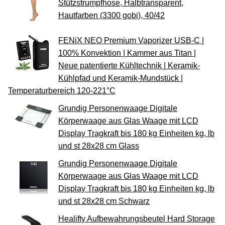
Stützstrumpfhose, Halbtransparent,
Hautfarben (3300 gobi), 40/42
FENiX NEO Premium Vaporizer USB-C |
100% Konvektion | Kammer aus Titan |
Neue patentierte Kühltechnik | Keramik-
Kühlpfad und Keramik-Mundstück |
Temperaturbereich 120-221°C
Grundig Personenwaage Digitale
Körperwaage aus Glas Waage mit LCD
Display Tragkraft bis 180 kg Einheiten kg, lb
und st 28x28 cm Glass
Grundig Personenwaage Digitale
Körperwaage aus Glas Waage mit LCD
Display Tragkraft bis 180 kg Einheiten kg, lb
und st 28x28 cm Schwarz
Healifty Aufbewahrungsbeutel Hard Storage