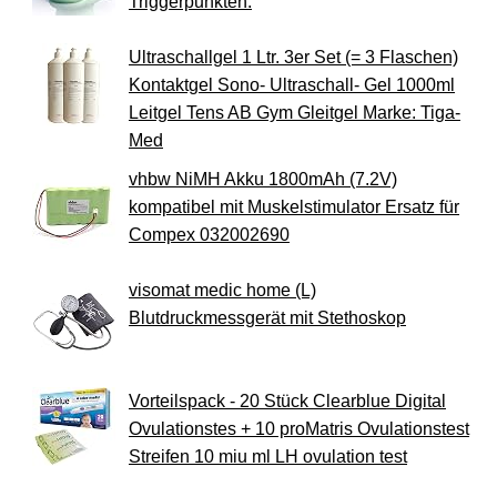
Triggerpunkten.
Ultraschallgel 1 Ltr. 3er Set (= 3 Flaschen)
Kontaktgel Sono- Ultraschall- Gel 1000ml
Leitgel Tens AB Gym Gleitgel Marke: Tiga-
Med
vhbw NiMH Akku 1800mAh (7.2V)
kompatibel mit Muskelstimulator Ersatz für
Compex 032002690
visomat medic home (L)
Blutdruckmessgerät mit Stethoskop
Vorteilspack - 20 Stück Clearblue Digital
Ovulationstes + 10 proMatris Ovulationstest
Streifen 10 miu ml LH ovulation test