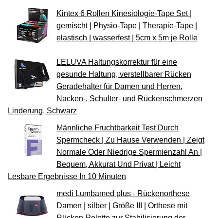
Kintex 6 Rollen Kinesiologie-Tape Set |
gemischt | Physio-Tape | Therapie-Tape |
elastisch | wasserfest | 5cm x 5m je Rolle
LELUVA Haltungskorrektur für eine
gesunde Haltung, verstellbarer Rücken
Geradehalter für Damen und Herren,
Nacken-, Schulter- und Rückenschmerzen
Linderung, Schwarz
Männliche Fruchtbarkeit Test Durch
Spermcheck | Zu Hause Verwenden | Zeigt
Normale Oder Niedrige Spermienzahl An |
Bequem, Akkurat Und Privat | Leicht
Lesbare Ergebnisse In 10 Minuten
medi Lumbamed plus - Rückenorthese
Damen | silber | Größe III | Orthese mit
Rücken-Pelotte zur Stabilisierung der