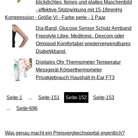
blickdichtes, feines und glattes Maschenbild
- effektive Stützwirkung mit 15-18mmHg
Kompression - Größe VI - Farbe perle - 1 Paar
Dia-Band, Glucose Sensor Schutz Armband
Freestyle Libre, Medtronic, Dexcom oder
Omnipod Komfortabel wiederverwendbares
Diabetikband.
Digitales Ohr Thermometer Temperatur
Messgerät Körperthermometer
Privatgebrauch Haushalt In-Ear FT3
Seite-1
...
Seite-151
Seite-152
Seite-153
...
Seite-696
Was genau macht ein Preisvergleichsportal eigentlich?