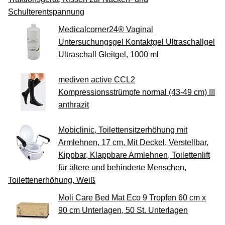
Schulterentspannung
Medicalcorner24® Vaginal
Untersuchungsgel Kontaktgel Ultraschallgel
Ultraschall Gleitgel, 1000 ml
mediven active CCL2
Kompressionsstrümpfe normal (43-49 cm) III
anthrazit
Mobiclinic, Toilettensitzerhöhung mit
Armlehnen, 17 cm, Mit Deckel, Verstellbar,
Kippbar, Klappbare Armlehnen, Toilettenlift
für ältere und behinderte Menschen,
Toilettenerhöhung, Weiß
Moli Care Bed Mat Eco 9 Tropfen 60 cm x
90 cm Unterlagen, 50 St. Unterlagen