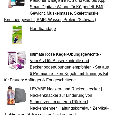
Personenwaage mit iOS und Android App,
Smart Digitale Waage für Körperfett, BMI,
Gewicht, Muskelmasse, Skelettmuskel,
Knochengewicht, BMR, Wasser, Protein (Schwarz)
Handbandage
Intimate Rose Kegel-Übungsgewichte -
Vom Arzt für Blasenkontrolle und
Beckenbodenübungen empfohlen - Set aus
6 Premium Silikon-Kegeln mit Trainings-Kit
für Frauen: Anfänger & Fortgeschrittene
LEVABE Nacken- und Rückenstrecker |
Nackenknacker zur Linderung von
Schmerzen im unteren Rücken |
Nackendehner, Haltungskorrektur, Zervikal-
Traktionsgerät, Kissen zur Nacken- und