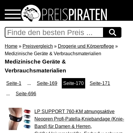
Home
Download
Home
»
Preisvergleich
»
Drogerie und Körperpflege
»
Medizinische Geräte & Verbrauchsmaterialien
Preispiraten auf Facebook
Medizinische Geräte &
Verbrauchsmaterialien
Support & Newsletter
Seite-1
...
Seite-169
Seite-170
Seite-171
Presse
...
Seite-696
Datenschutz
LP SUPPORT 760-KM atmungsaktive
Neopren Profi-Patella-Kniebandage (Knie-
Impressum
Band) für Damen & Herren,