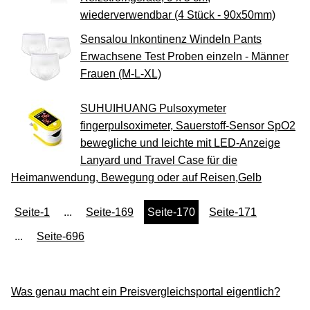
wiederverwendbar (4 Stück - 90x50mm)
Sensalou Inkontinenz Windeln Pants
Erwachsene Test Proben einzeln - Männer
Frauen (M-L-XL)
SUHUIHUANG Pulsoxymeter
fingerpulsoximeter, Sauerstoff-Sensor SpO2
bewegliche und leichte mit LED-Anzeige
Lanyard und Travel Case für die
Heimanwendung, Bewegung oder auf Reisen,Gelb
Seite-1
...
Seite-169
Seite-170
Seite-171
...
Seite-696
Was genau macht ein Preisvergleichsportal eigentlich?