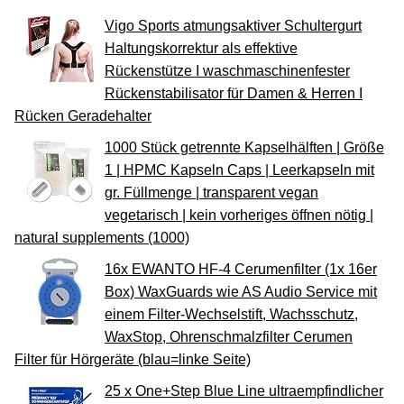
Vigo Sports atmungsaktiver Schultergurt
Haltungskorrektur als effektive
Rückenstütze I waschmaschinenfester
Rückenstabilisator für Damen & Herren I
Rücken Geradehalter
1000 Stück getrennte Kapselhälften | Größe
1 | HPMC Kapseln Caps | Leerkapseln mit
gr. Füllmenge | transparent vegan
vegetarisch | kein vorheriges öffnen nötig |
natural supplements (1000)
16x EWANTO HF-4 Cerumenfilter (1x 16er
Box) WaxGuards wie AS Audio Service mit
einem Filter-Wechselstift, Wachsschutz,
WaxStop, Ohrenschmalzfilter Cerumen
Filter für Hörgeräte (blau=linke Seite)
25 x One+Step Blue Line ultraempfindlicher