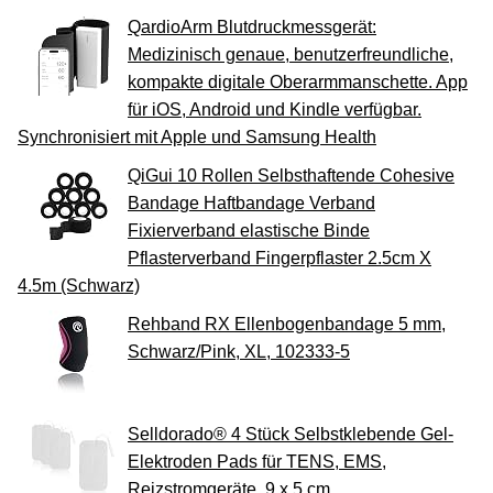
QardioArm Blutdruckmessgerät:
Medizinisch genaue, benutzerfreundliche,
kompakte digitale Oberarmmanschette. App
für iOS, Android und Kindle verfügbar.
Synchronisiert mit Apple und Samsung Health
QiGui 10 Rollen Selbsthaftende Cohesive
Bandage Haftbandage Verband
Fixierverband elastische Binde
Pflasterverband Fingerpflaster 2.5cm X
4.5m (Schwarz)
Rehband RX Ellenbogenbandage 5 mm,
Schwarz/Pink, XL, 102333-5
Selldorado® 4 Stück Selbstklebende Gel-
Elektroden Pads für TENS, EMS,
Reizstromgeräte, 9 x 5 cm,