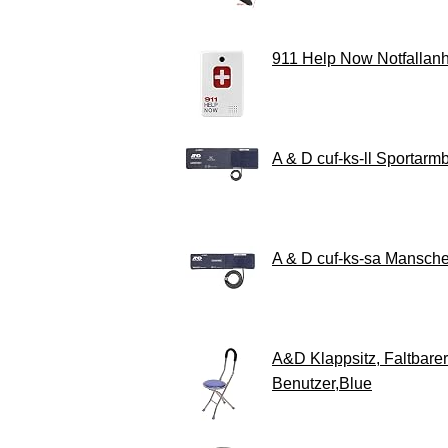
911 Help Now Notfallan
A & D cuf-ks-ll Sportar
A & D cuf-ks-sa Mansch
A&D Klappsitz, Faltbarer 
Benutzer,Blue