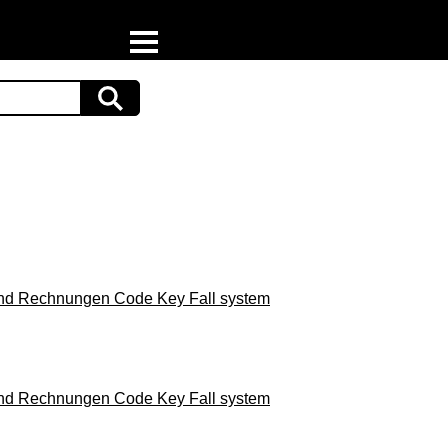
Home
Download
Preispiraten auf Facebook
Support & Newsletter
Presse
und Rechnungen Code Key Fall system
Datenschutz
Impressum
und Rechnungen Code Key Fall system