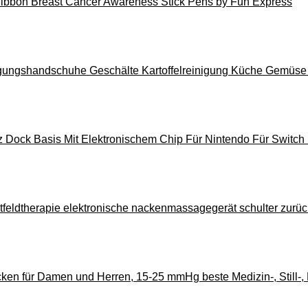
Ribbon Breast Cancer Awareness Stick Pens by Fun Express
gungshandschuhe Geschälte Kartoffelreinigung Küche Gemüse
Dock Basis Mit Elektronischem Chip Für Nintendo Für Switch
eldtherapie elektronische nackenmassagegerät schulter zurück
en für Damen und Herren, 15-25 mmHg beste Medizin-, Still-,