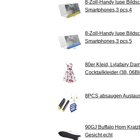
8-Zoll-Handy lupe Bildsc
Smartphones,3 pcs,4
8-Zoll-Handy lupe Bildsc
Smartphones,3 pcs,5
80er Kleid, Lylafairy Da
Cocktailkleider (38, 06B
8PCS absaugen Austauschb
90GJ Buffalo Horn Kratz
Gesicht echt