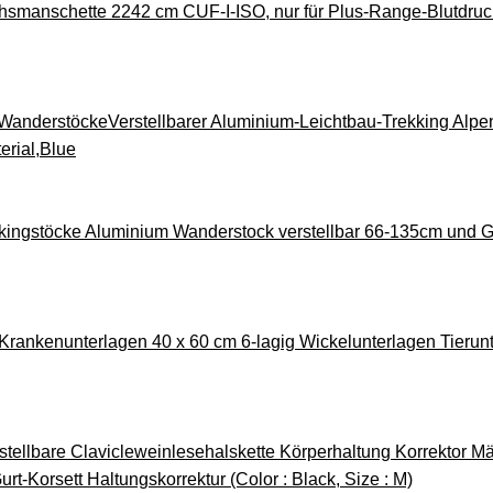
hsmanschette 2242 cm CUF-I-ISO, nur für Plus-Range-Blutdru
anderstöckeVerstellbarer Aluminium-Leichtbau-Trekking Alpens
erial,Blue
ingstöcke Aluminium Wanderstock verstellbar 66-135cm und Gu
 Krankenunterlagen 40 x 60 cm 6-lagig Wickelunterlagen Tierun
stellbare Clavicleweinlesehalskette Körperhaltung Korrektor
rt-Korsett Haltungskorrektur (Color : Black, Size : M)