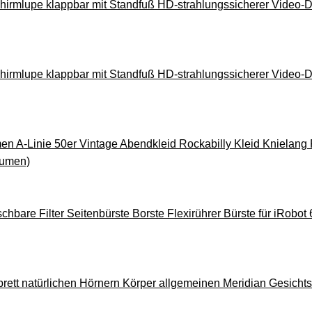
hirmlupe klappbar mit Standfuß HD-strahlungssicherer Video-De
hirmlupe klappbar mit Standfuß HD-strahlungssicherer Video-De
men A-Linie 50er Vintage Abendkleid Rockabilly Kleid Knielang 
lumen)
are Filter Seitenbürste Borste Flexirührer Bürste für iRobot 
brett natürlichen Hörnern Körper allgemeinen Meridian Gesich