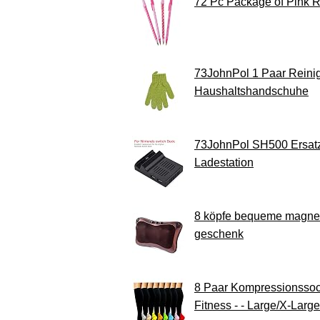
72 Pc Package of Pink 
73JohnPol 1 Paar Reini
Haushaltshandschuhe
73JohnPol SH500 Ersatz 
Ladestation
8 köpfe bequeme magnetf
geschenk
8 Paar Kompressionssock
Fitness - - Large/X-Large