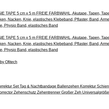
TAPE 5 cm x 5 m FREIE FARBWAHL, Akutape, Tapen, Tapes, K
en, Nacken, Knie, elastisches Klebeband, Pflaster, Band, Arme
pe, Physio Band, elastisches Band
TAPE 5 cm x 5 m FREIE FARBWAHL, Akutape, Tapen, Tapes, K
en, Nacken, Knie, elastisches Klebeband, Pflaster, Band, Arme
pe, Physio Band, elastisches Band
by Ofitech
orrektur Set Tag & Nachtbandage Ballenzehen Korrektur Schien
orrector Zehenschutz Zehentrenner Großer Zeh Universalgröße