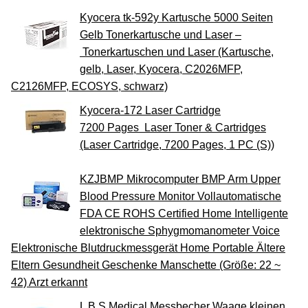
Kyocera tk-592y Kartusche 5000 Seiten
Gelb Tonerkartusche und Laser –
Tonerkartuschen und Laser (Kartusche,
gelb, Laser, Kyocera, C2026MFP,
C2126MFP, ECOSYS, schwarz)
Kyocera-172 Laser Cartridge
7200 Pages Laser Toner & Cartridges
(Laser Cartridge, 7200 Pages, 1 PC (S))
KZJBMP Mikrocomputer BMP Arm Upper
Blood Pressure Monitor Vollautomatische
FDA CE ROHS Certified Home Intelligente
elektronische Sphygmomanometer Voice
Elektronische Blutdruckmessgerät Home Portable Ältere
Eltern Gesundheit Geschenke Manschette (Größe: 22 ~
42) Arzt erkannt
L B S Medical Messbecher Waage kleinen