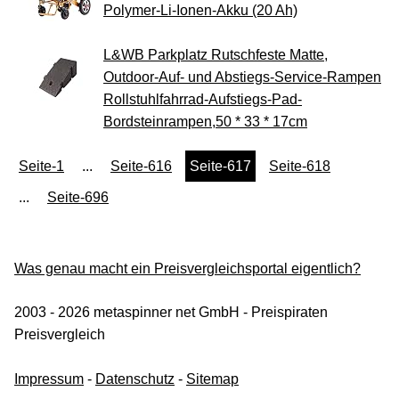
Polymer-Li-Ionen-Akku (20 Ah)
L&WB Parkplatz Rutschfeste Matte,
Outdoor-Auf- und Abstiegs-Service-Rampen
Rollstuhlfahrrad-Aufstiegs-Pad-
Bordsteinrampen,50 * 33 * 17cm
Seite-1
...
Seite-616
Seite-617
Seite-618
...
Seite-696
Was genau macht ein Preisvergleichsportal eigentlich?
2003 - 2026 metaspinner net GmbH - Preispiraten
Preisvergleich
Impressum
-
Datenschutz
-
Sitemap