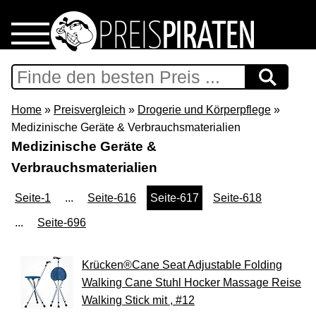
Home
Download
Home
»
Preisvergleich
»
Drogerie und Körperpflege
»
Medizinische Geräte & Verbrauchsmaterialien
Preispiraten auf Facebook
Medizinische Geräte &
Verbrauchsmaterialien
Support & Newsletter
Seite-1
...
Seite-616
Seite-617
Seite-618
Presse
...
Seite-696
Datenschutz
Krücken®Cane Seat Adjustable Folding
Walking Cane Stuhl Hocker Massage Reise
Impressum
Walking Stick mit , #12