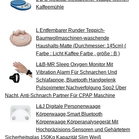
Kaffeemühle
L Entfernbarer Runder Teppich-
Baumwollmaschinen-waschende
Haushalts-Matte (Durchmesser: 145cm) (
Farbe : Licht Kaffee Farbe , größe : B )
L&B-MR Sleep Oxygen Monitor Mit
Vibration Alarm Für Schnarchen Und
Schlafapnoe, Bluetooth Handgelenk
Pulsoximeter Nachverfolgung Spo2 Über
Nacht, Anti-Schnarch Partner Für CPAP Maschine
L&J Digitale Personenwaage
Körperwaage,Smart Bluetooth
Körperwaage Körperanalysegerät Mit
Hochpräzisions-Sensoren und Gehärtetem
Sicherheitsglas 150Kg Kapazität Slim Weiß