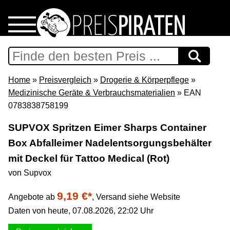
Home
Download
Home
»
Preisvergleich
»
Drogerie & Körperpflege
»
Medizinische Geräte & Verbrauchsmaterialien
» EAN
Preispiraten auf Facebook
0783838758199
SUPVOX Spritzen Eimer Sharps Container
Support & Newsletter
Box Abfalleimer Nadelentsorgungsbehälter
mit Deckel für Tattoo Medical (Rot)
Presse
von Supvox
Datenschutz
9,19 €*
Angebote ab
,
Versand siehe Website
Daten von heute, 07.08.2026, 22:02 Uhr
Impressum