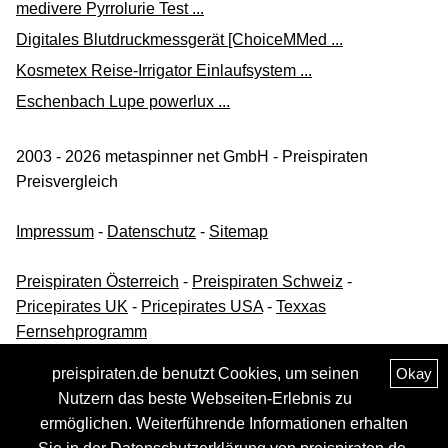
medivere Pyrrolurie Test ...
Digitales Blutdruckmessgerät [ChoiceMMed ...
Kosmetex Reise-Irrigator Einlaufsystem ...
Eschenbach Lupe powerlux ...
2003 - 2026 metaspinner net GmbH - Preispiraten
Preisvergleich
Impressum
-
Datenschutz
-
Sitemap
Preispiraten Österreich
-
Preispiraten Schweiz
-
Pricepirates UK
-
Pricepirates USA
-
Texxas
Fernsehprogramm
preispiraten.de benutzt Cookies, um seinen
Okay
Nutzern das beste Webseiten-Erlebnis zu
ermöglichen. Weiterführende Informationen erhalten