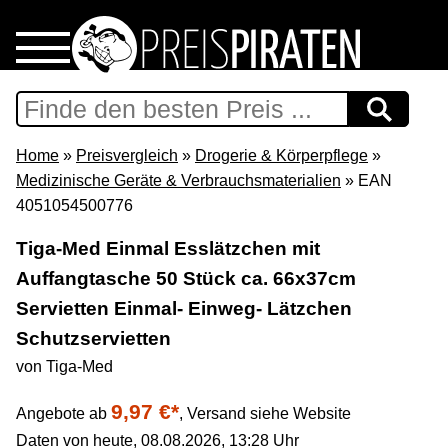
Home
Download
Home
»
Preisvergleich
»
Drogerie & Körperpflege
»
Medizinische Geräte & Verbrauchsmaterialien
» EAN
Preispiraten auf Facebook
4051054500776
Tiga-Med Einmal Esslätzchen mit
Support & Newsletter
Auffangtasche 50 Stück ca. 66x37cm
Servietten Einmal- Einweg- Lätzchen
Presse
Schutzservietten
Datenschutz
von Tiga-Med
9,97 €*
Angebote ab
,
Versand siehe Website
Impressum
Daten von heute, 08.08.2026, 13:28 Uhr