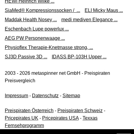
HEWI Heinrich Wilke ...
SiaMed® Kompressionssocken / ...
ELI Micky Maus ...
Maddak Health Nosey ...
medi mediven Elegance ...
Eschenbach Lupe powerlux ...
AEG PW Personenwaage ...
Physioflex Therapie-Knetmasse strong, ...
SJ3D Passive 3D ...
IDASS BP-103H Upper ...
2003 - 2026 metaspinner net GmbH - Preispiraten
Preisvergleich
Impressum
-
Datenschutz
-
Sitemap
Preispiraten Österreich
-
Preispiraten Schweiz
-
Pricepirates UK
-
Pricepirates USA
-
Texxas
Fernsehprogramm