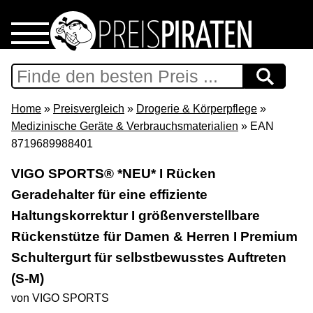
Home
Download
Home
»
Preisvergleich
»
Drogerie & Körperpflege
»
Medizinische Geräte & Verbrauchsmaterialien
» EAN
Preispiraten auf Facebook
8719689988401
VIGO SPORTS® *NEU* I Rücken
Support & Newsletter
Geradehalter für eine effiziente
Haltungskorrektur I größenverstellbare
Presse
Rückenstütze für Damen & Herren I Premium
Datenschutz
Schultergurt für selbstbewusstes Auftreten
(S-M)
Impressum
von VIGO SPORTS