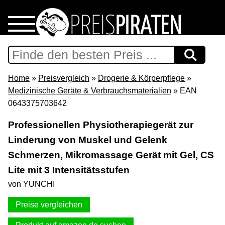
Home
Download
Home
»
Preisvergleich
»
Drogerie & Körperpflege
»
Medizinische Geräte & Verbrauchsmaterialien
» EAN
Preispiraten auf Facebook
0643375703642
Professionellen Physiotherapiegerät zur
Support & Newsletter
Linderung von Muskel und Gelenk
Schmerzen, Mikromassage Gerät mit Gel, CS
Presse
Lite mit 3 Intensitätsstufen
Datenschutz
von YUNCHI
Preise vergleichen
Impressum