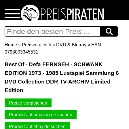
Home
Download
Home
»
Preisvergleich
»
DVD & Blu-ray
» EAN
0798003345531
Preispiraten auf Facebook
Best Of - Defa FERNSEH - SCHWANK
EDITION 1973 - 1985 Lustspiel Sammlung 6
Support & Newsletter
DVD Collection DDR TV-ARCHIV Limited
Presse
Edition
Preise vergleichen
Datenschutz
Produkt auf amazon.de suchen
Impressum
Produkt auf ebay.de suchen