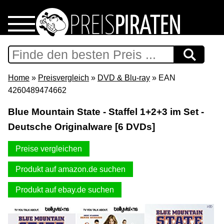
Home
Download
Home
»
Preisvergleich
»
DVD & Blu-ray
» EAN
4260489474662
Preispiraten auf Facebook
Blue Mountain State - Staffel 1+2+3 im Set -
Deutsche Originalware [6 DVDs]
Support & Newsletter
Preise vergleichen
Presse
Produkt auf amazon.de suchen
Datenschutz
Produkt auf ebay.de suchen
Impressum