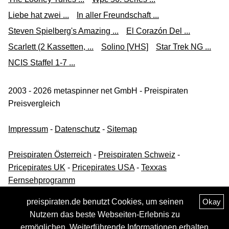
Liebe hat zwei ...
In aller Freundschaft ...
Steven Spielberg's Amazing ...
El Corazón Del ...
Scarlett (2 Kassetten, ...
Solino [VHS]
Star Trek NG ...
NCIS Staffel 1-7 ...
2003 - 2026 metaspinner net GmbH - Preispiraten
Preisvergleich
Impressum
-
Datenschutz
-
Sitemap
Preispiraten Österreich
-
Preispiraten Schweiz
-
Pricepirates UK
-
Pricepirates USA
-
Texxas
Fernsehprogramm
preispiraten.de benutzt Cookies, um seinen
Okay
Nutzern das beste Webseiten-Erlebnis zu
ermöglichen. Weiterführende Informationen erhalten