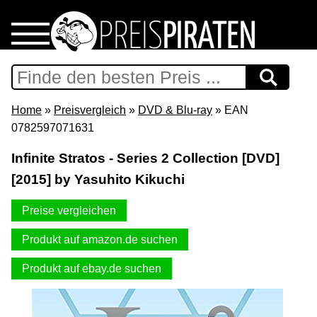
Home
Download
Home
»
Preisvergleich
»
DVD & Blu-ray
» EAN
0782597071631
Preispiraten auf Facebook
Infinite Stratos - Series 2 Collection [DVD]
[2015] by Yasuhito Kikuchi
Support & Newsletter
Preise vergleichen
Presse
Produkt auf amazon.de suchen
Datenschutz
Produkt auf ebay.de suchen
Impressum