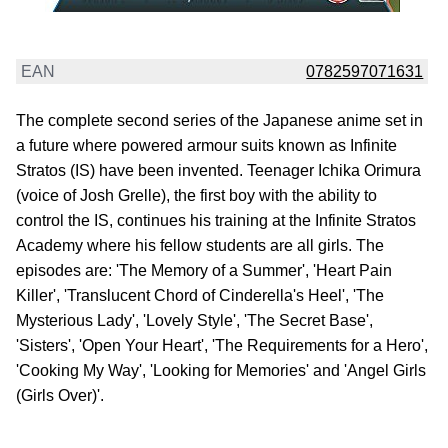
EAN
0782597071631
The complete second series of the Japanese anime set in
a future where powered armour suits known as Infinite
Stratos (IS) have been invented. Teenager Ichika Orimura
(voice of Josh Grelle), the first boy with the ability to
control the IS, continues his training at the Infinite Stratos
Academy where his fellow students are all girls. The
episodes are: 'The Memory of a Summer', 'Heart Pain
Killer', 'Translucent Chord of Cinderella's Heel', 'The
Mysterious Lady', 'Lovely Style', 'The Secret Base',
'Sisters', 'Open Your Heart', 'The Requirements for a Hero',
'Cooking My Way', 'Looking for Memories' and 'Angel Girls
(Girls Over)'.