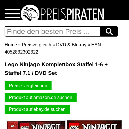
Home
Download
Home
»
Preisvergleich
»
DVD & Blu-ray
» EAN
4052832302322
Preispiraten auf Facebook
Lego Ninjago Komplettbox Staffel 1-6 +
Staffel 7.1 / DVD Set
Support & Newsletter
Preise vergleichen
Presse
Produkt auf amazon.de suchen
Datenschutz
Produkt auf ebay.de suchen
Impressum